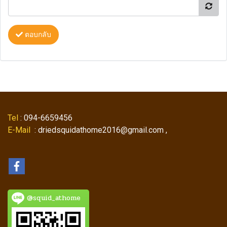
ตอบกลับ
Tel
: 094-6659456
E-Mail
: driedsquidathome2016@gmail.com ,
@squid_athome