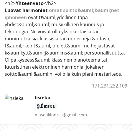
<h2>
Yhteenveto
</h2>
Luovat harmoniat
omat soitto&auml;&auml;net
iphoneen
ovat t&auml;ydellinen tapa
yhdist&auml;&auml; musiikillinen kauneus ja
teknologia. Ne voivat olla yksinkertaisia tai
monimutkaisia, klassisia tai moderneja &ndash;
t&auml;rkeint&auml; on, ett&auml; ne heijastavat
k&auml;ytt&auml;j&auml;ns&auml; persoonallisuutta.
Olipa kyseess&auml; klassinen pianoteema tai
futuristinen elektroninen harmonia, jokainen
soitto&auml;&auml;ni voi olla kuin pieni mestariteos.
171.231.232.109
hsieka
ผู้เยี่ยมชม
masonkindres@gmail.com