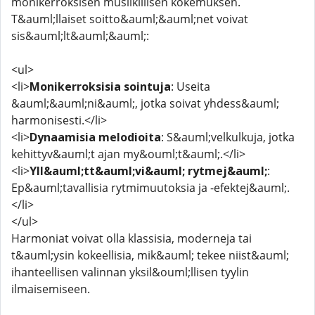
monikerroksisen musiikillisen kokemuksen.
T&auml;llaiset soitto&auml;&auml;net voivat
sis&auml;lt&auml;&auml;:
<ul>
<li>
Monikerroksisia sointuja
: Useita
&auml;&auml;ni&auml;, jotka soivat yhdess&auml;
harmonisesti.</li>
<li>
Dynaamisia melodioita
: S&auml;velkulkuja, jotka
kehittyv&auml;t ajan my&ouml;t&auml;.</li>
<li>
Yll&auml;tt&auml;vi&auml; rytmej&auml;
:
Ep&auml;tavallisia rytmimuutoksia ja -efektej&auml;.
</li>
</ul>
Harmoniat voivat olla klassisia, moderneja tai
t&auml;ysin kokeellisia, mik&auml; tekee niist&auml;
ihanteellisen valinnan yksil&ouml;llisen tyylin
ilmaisemiseen.