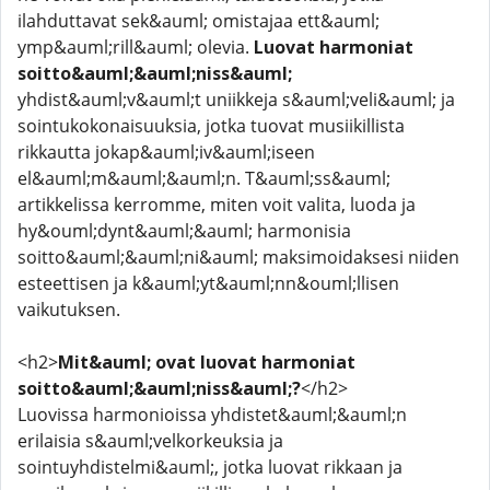
ilahduttavat sek&auml; omistajaa ett&auml;
ymp&auml;rill&auml; olevia.
Luovat harmoniat
soitto&auml;&auml;niss&auml;
yhdist&auml;v&auml;t uniikkeja s&auml;veli&auml; ja
sointukokonaisuuksia, jotka tuovat musiikillista
rikkautta jokap&auml;iv&auml;iseen
el&auml;m&auml;&auml;n. T&auml;ss&auml;
artikkelissa kerromme, miten voit valita, luoda ja
hy&ouml;dynt&auml;&auml; harmonisia
soitto&auml;&auml;ni&auml; maksimoidaksesi niiden
esteettisen ja k&auml;yt&auml;nn&ouml;llisen
vaikutuksen.
<h2>
Mit&auml; ovat luovat harmoniat
soitto&auml;&auml;niss&auml;?
</h2>
Luovissa harmonioissa yhdistet&auml;&auml;n
erilaisia s&auml;velkorkeuksia ja
sointuyhdistelmi&auml;, jotka luovat rikkaan ja