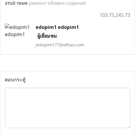
этой теме
ремонт обивки сидений
103.75.245.73
edopim1 edopim1
ผู้เยี่ยมชม
jedopim177@othao.com
ตอบกระทู้