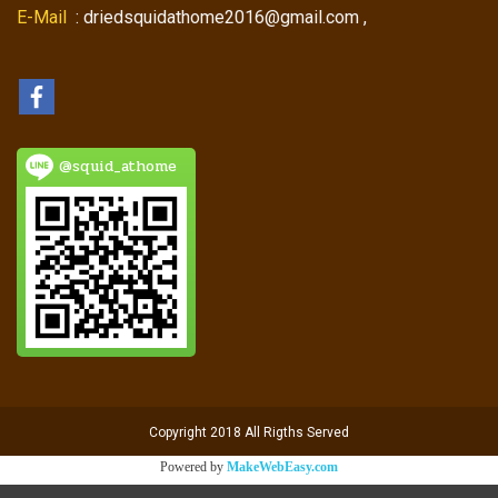
E-Mail
: driedsquidathome2016@gmail.com ,
@squid_athome
Copyright 2018 All Rigths Served
Powered by
MakeWebEasy.com