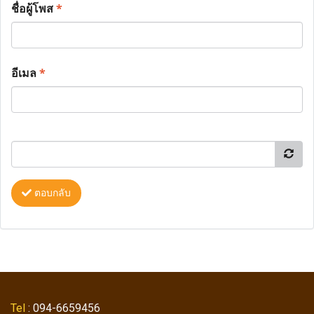
ชื่อผู้โพส
*
อีเมล
*
ตอบกลับ
Tel
: 094-6659456