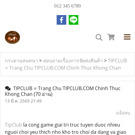
012 345 6789
กระดานสนทนา
>
สอบถามเรื่องการจัดส่งสินค้า
>
TIPCLUB
⭐️ Trang Chu TIPCLUB.COM Chinh Thuc Khong Chan
TIPCLUB ⭐️ Trang Chu TIPCLUB.COM Chinh Thuc
Khong Chan
(70 อ่าน)
13 มี.ค. 2569 21:49
แจ้งลบ
TipClub
la cong game giai tri truc tuyen duoc nhieu
nguoi choi yeu thich nho kho tro choi da dang va giao