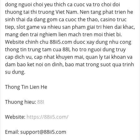
dong nguoi choi yeu thich ca cuoc va tro choi doi
thuong tai thi truong Viet Nam. Nen tang phat trien he
sinh thai da dang gom ca cuoc the thao, casino truc
tiep, slot game va nhieu san pham giai tri hien dai khac,
mang den trai nghiem lien mach tren moi thiet bi.
Website chinh chu 88ii5.com duoc xay dung nhu cong
thong tin trung tam cua 88I, ho tro nguoi dung truy
cap dich vu, cap nhat khuyen mai, quan ly tai khoan va
dam bao ket noi on dinh, bao mat trong suot qua trinh
su dung.
Thong Tin Lien He
Thuong hieu:
88I
Website:
https://88ii5.com/
Email: support@88ii5.com