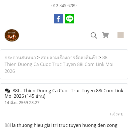
012 345 6789
กระดานสนทนา
>
สอบถามเรื่องการจัดส่งสินค้า
>
88I –
Thien Duong Ca Cuoc Truc Tuyen 88i.Com Link Moi
2026
88I – Thien Duong Ca Cuoc Truc Tuyen 88i.Com Link
Moi 2026
(145 อ่าน)
14 มี.ค. 2569 23:27
แจ้งลบ
88I
la thuong hieu giai tri truc tuyen huong den cong