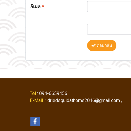
อีเมล
*
ตอบกลับ
Tel
: 094-6659456
E-Mail
: driedsquidathome2016@gmail.com ,