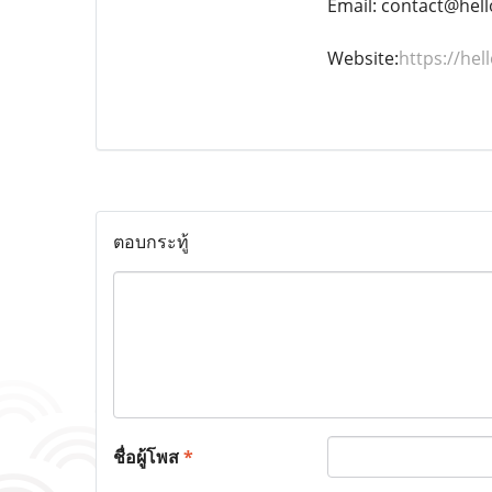
Email: contact@hell
Website:
https://hel
ตอบกระทู้
ชื่อผู้โพส
*