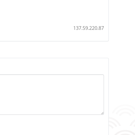
137.59.220.87