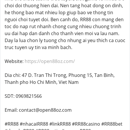
choi doi thuong hien dai. Nen tang hoat dong on dinh,
he thong bao mat nhieu lop giup bao ve thong tin
nguoi choi tuyet doi. Ben canh do, RR88 con mang den
toc do nap rut nhanh chong cung nhieu chuong trinh
uu dai hap dan danh cho thanh vien moi va lau nam.
Day la lua chon ly tuong cho nhung ai yeu thich ca cuoc
truc tuyen uy tin va minh bach.
Website:
https://open88oz.com/
Dia chi: 47 D. Tran Thi Trong, Phuong 15, Tan Binh,
Thanh pho Ho Chi Minh, Viet Nam
SDT: 0969821566
Email: contact@open88oz.com
#RR88 #nhacaiRR88 #linkRR88 #RR88casino #RR88bet