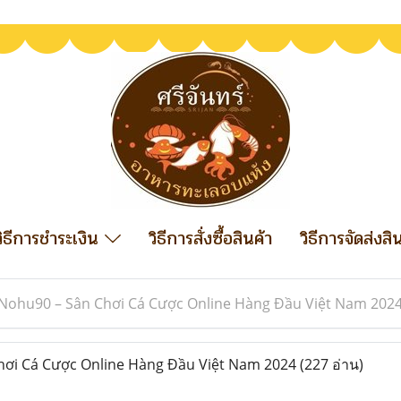
วิธีการชำระเงิน
วิธีการสั่งซื้อสินค้า
วิธีการจัดส่งสิ
Nohu90 – Sân Chơi Cá Cược Online Hàng Đầu Việt Nam 202
ơi Cá Cược Online Hàng Đầu Việt Nam 2024
(227 อ่าน)