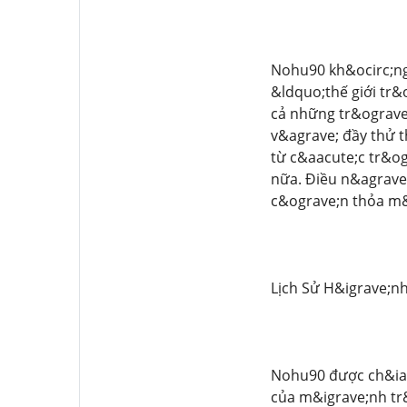
Nohu90 kh&ocirc;ng
&ldquo;thế giới tr&
cả những tr&ograve;
v&agrave; đầy thử t
từ c&aacute;c tr&og
nữa. Điều n&agrave;
c&ograve;n thỏa m&a
Lịch Sử H&igrave;n
Nohu90 được ch&iac
của m&igrave;nh tr&