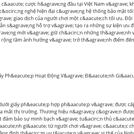
 c&aacute; cược h&agrave;ng đầu tại Việt Nam v&agrave; k
&ocirc;ng nghệ hiện đại c&ugrave;ng hệ thống bảo mật tối t
grave; giao dịch của người chơi một c&aacute;ch tối ưu. Đội
ẵn s&agrave;ng hỗ trợ v&agrave; tạo ra những sự kiện ưu đ
ave;ng mới v&agrave; giữ ch&acirc;n những th&agrave;nh vi
 rộng tầm ảnh hưởng v&agrave; trở th&agrave;nh điểm đến 
ấy Ph&eacute;p Hoạt Động V&agrave; Đ&aacute;nh Gi&aacu
ưới giấy ph&eacute;p hợp ph&aacute;p v&agrave; được cấp
a mắt thị trường. Thương hiệu n&agrave;y c&ograve;n được
t đảm bảo sự minh bạch v&agrave; tu&acirc;n thủ c&aacute
acute;nh gi&aacute; từ người chơi v&agrave; c&aacute;c ch
ẳng định th&ecirc;m uy t&iacute;n v&agrave; vị thế của No