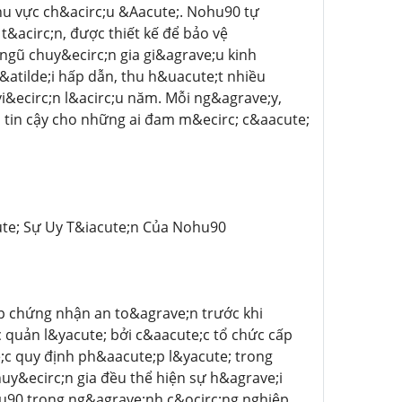
hu vực ch&acirc;u &Aacute;. Nohu90 tự
&acirc;n, được thiết kế để bảo vệ
 ngũ chuy&ecirc;n gia gi&agrave;u kinh
&atilde;i hấp dẫn, thu h&uacute;t nhiều
&ecirc;n l&acirc;u năm. Mỗi ng&agrave;y,
tin cậy cho những ai đam m&ecirc; c&aacute;
te; Sự Uy T&iacute;n Của Nohu90
 chứng nhận an to&agrave;n trước khi
 quản l&yacute; bởi c&aacute;c tổ chức cấp
;c quy định ph&aacute;p l&yacute; trong
uy&ecirc;n gia đều thể hiện sự h&agrave;i
hu90 trong ng&agrave;nh c&ocirc;ng nghiệp