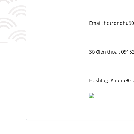
Email: hotronohu9
Số điện thoại: 0915
Hashtag: #nohu90 