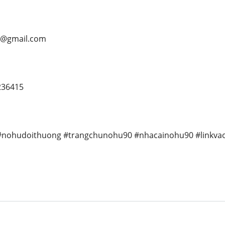
0@gmail.com
236415
#nohudoithuong #trangchunohu90 #nhacainohu90 #linkva