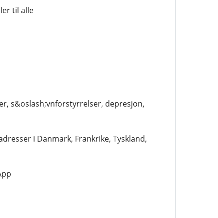
r til alle
er, s&oslash;vnforstyrrelser, depresjon,
le adresser i Danmark, Frankrike, Tyskland,
App