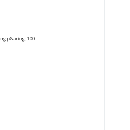
ing p&aring; 100