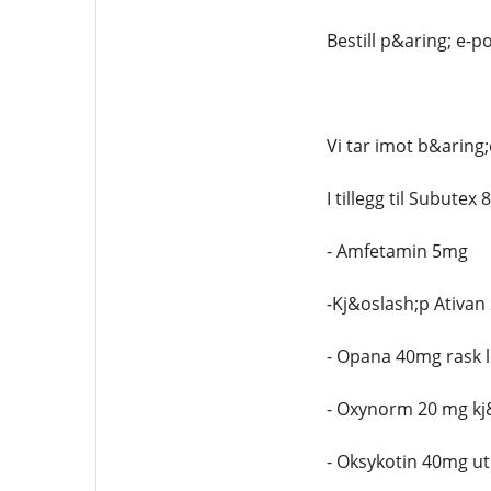
Bestill p&aring; e-
Vi tar imot b&aring
I tillegg til Subute
- Amfetamin 5mg
-Kj&oslash;p Ativan
- Opana 40mg rask l
- Oxynorm 20 mg kj
- Oksykotin 40mg ut