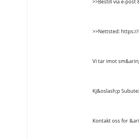
>>Bestill via e-pos
>>Nettsted: https:/
Vi tar imot sm&aring
Kj&oslash;p Subutex 
Kontakt oss for &ari