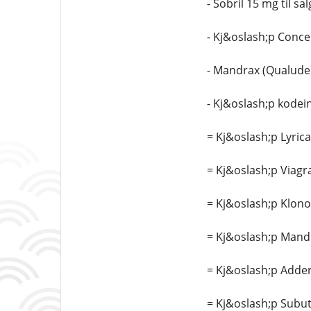
- Sobril 15 mg til sal
- Kj&oslash;p Conce
- Mandrax (Qualude
- Kj&oslash;p kodei
= Kj&oslash;p Lyric
= Kj&oslash;p Viag
= Kj&oslash;p Klono
= Kj&oslash;p Mand
= Kj&oslash;p Adder
= Kj&oslash;p Subut