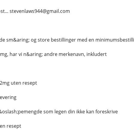
post... stevenlaws944@gmail.com
;de sm&aring; og store bestillinger med en minimumsbestill
x 8mg, har vi n&aring; andre merkenavn, inkludert
 2mg uten resept
evering
&oslash;pemengde som legen din ikke kan foreskrive
en resept