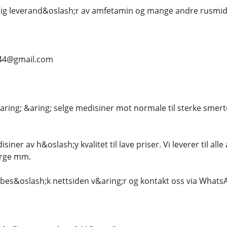
elig leverand&oslash;r av amfetamin og mange andre rusmidle
s944@gmail.com
&aring; &aring; selge medisiner mot normale til sterke smert
siner av h&oslash;y kvalitet til lave priser. Vi leverer til al
orge mm.
e, bes&oslash;k nettsiden v&aring;r og kontakt oss via Whats