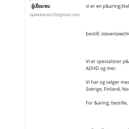
ผู้เยี่ยมชม
vi er en p&aring;lit
ojakekanan23@gmail.com
bestill: stevenlaw
Vi er spesialister p
ADHD og mer.
Vi har og selger medi
Sverige, Finland, N
For &aring; bestill