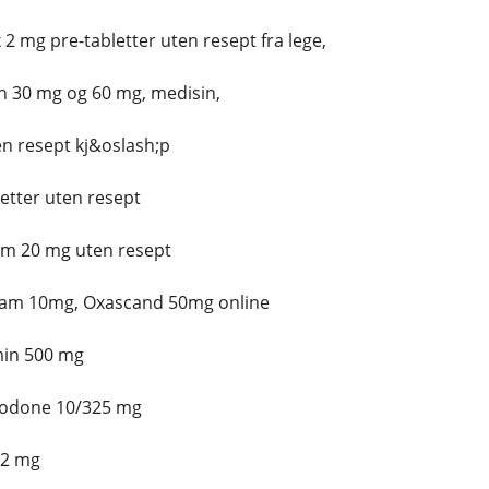
2 mg pre-tabletter uten resept fra lege,
n 30 mg og 60 mg, medisin,
en resept kj&oslash;p
letter uten resept
m 20 mg uten resept
pam 10mg, Oxascand 50mg online
min 500 mg
codone 10/325 mg
 2 mg