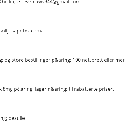
t &hellip;.. stevenlaws944@gmail.com
/solljusapotek.com/
; og store bestillinger p&aring; 100 nettbrett eller mer
8mg p&aring; lager n&aring; til rabatterte priser.
ng; bestille