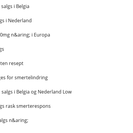
salgs i Belgia
gs i Nederland
 10mg n&aring; i Europa
gs
ten resept
es for smertelindring
il salgs i Belgia og Nederland Low
algs rask smerterespons
salgs n&aring;