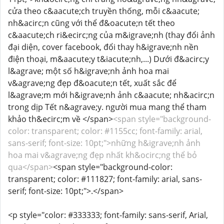
cửa theo c&aacute;ch truyền thống, mỗi c&aacute;
nh&acirc;n cũng với thể đ&oacute;n tết theo
c&aacute;ch ri&ecirc;ng của m&igrave;nh (thay đổi ảnh
đại diện, cover facebook, đổi thay h&igrave;nh nền
điện thoại, m&aacute;y t&iacute;nh,...) Dưới đ&acirc;y
l&agrave; một số h&igrave;nh ảnh hoa mai
v&agrave;ng đẹp đ&oacute;n tết, xuất sắc để
l&agrave;m mới h&igrave;nh ảnh c&aacute; nh&acirc;n
trong dịp Tết n&agrave;y. người mua mang thể tham
khảo th&ecirc;m về </span>
<span style="background-
color: transparent; color: #1155cc; font-family: arial,
sans-serif; font-size: 10pt;">những h&igrave;nh ảnh
hoa mai v&agrave;ng đẹp nhất kh&ocirc;ng thể bỏ
qua</span>
<span style="background-color:
transparent; color: #111827; font-family: arial, sans-
serif; font-size: 10pt;">.</span>
<p style="color: #333333; font-family: sans-serif, Arial,