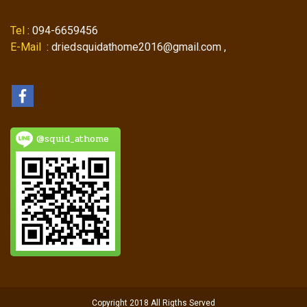
Tel
: 094-6659456
E-Mail
: driedsquidathome2016@gmail.com ,
@squid_athome
Copyright 2018 All Rigths Served