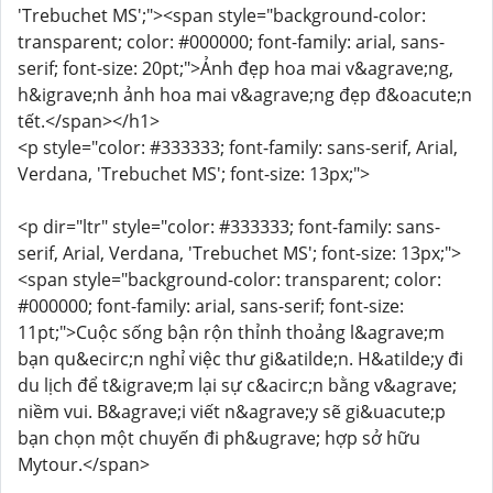
'Trebuchet MS';"><span style="background-color:
transparent; color: #000000; font-family: arial, sans-
serif; font-size: 20pt;">Ảnh đẹp hoa mai v&agrave;ng,
h&igrave;nh ảnh hoa mai v&agrave;ng đẹp đ&oacute;n
tết.</span></h1>
<p style="color: #333333; font-family: sans-serif, Arial,
Verdana, 'Trebuchet MS'; font-size: 13px;">
<p dir="ltr" style="color: #333333; font-family: sans-
serif, Arial, Verdana, 'Trebuchet MS'; font-size: 13px;">
<span style="background-color: transparent; color:
#000000; font-family: arial, sans-serif; font-size:
11pt;">Cuộc sống bận rộn thỉnh thoảng l&agrave;m
bạn qu&ecirc;n nghỉ việc thư gi&atilde;n. H&atilde;y đi
du lịch để t&igrave;m lại sự c&acirc;n bằng v&agrave;
niềm vui. B&agrave;i viết n&agrave;y sẽ gi&uacute;p
bạn chọn một chuyến đi ph&ugrave; hợp sở hữu
Mytour.</span>