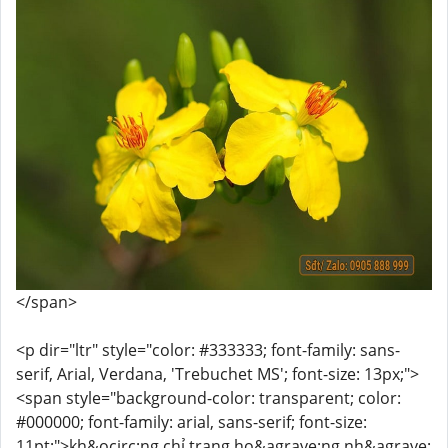
</span>
<p dir="ltr" style="color: #333333; font-family: sans-
serif, Arial, Verdana, 'Trebuchet MS'; font-size: 13px;">
<span style="background-color: transparent; color:
#000000; font-family: arial, sans-serif; font-size:
11pt;">kh&ocirc;ng chỉ trang ho&agrave;ng nh&agrave;