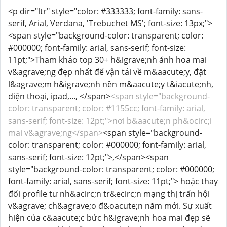
<p dir="ltr" style="color: #333333; font-family: sans-
serif, Arial, Verdana, 'Trebuchet MS'; font-size: 13px;">
<span style="background-color: transparent; color:
#000000; font-family: arial, sans-serif; font-size:
11pt;">Tham khảo top 30+ h&igrave;nh ảnh hoa mai
v&agrave;ng đẹp nhất để vận tải về m&aacute;y, đặt
l&agrave;m h&igrave;nh nền m&aacute;y t&iacute;nh,
điện thoại, ipad,..., </span>
<span style="background-
color: transparent; color: #1155cc; font-family: arial,
sans-serif; font-size: 12pt;">nơi b&aacute;n ph&ocirc;i
mai v&agrave;ng</span>
<span style="background-
color: transparent; color: #000000; font-family: arial,
sans-serif; font-size: 12pt;">,</span><span
style="background-color: transparent; color: #000000;
font-family: arial, sans-serif; font-size: 11pt;"> hoặc thay
đổi profile tư nh&acirc;n tr&ecirc;n mạng thị trấn hội
v&agrave; ch&agrave;o đ&oacute;n năm mới. Sự xuất
hiện của c&aacute;c bức h&igrave;nh hoa mai đẹp sẽ