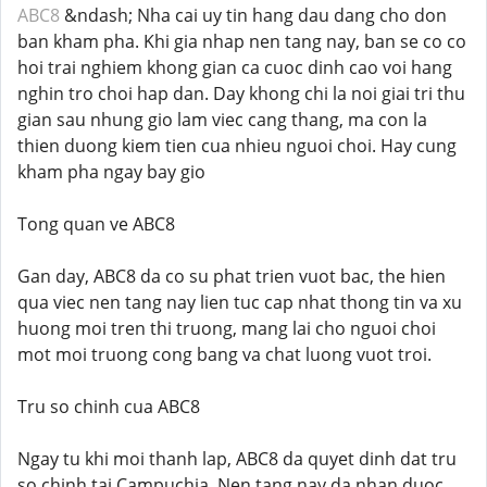
ABC8
&ndash; Nha cai uy tin hang dau dang cho don
ban kham pha. Khi gia nhap nen tang nay, ban se co co
hoi trai nghiem khong gian ca cuoc dinh cao voi hang
nghin tro choi hap dan. Day khong chi la noi giai tri thu
gian sau nhung gio lam viec cang thang, ma con la
thien duong kiem tien cua nhieu nguoi choi. Hay cung
kham pha ngay bay gio
Tong quan ve ABC8
Gan day, ABC8 da co su phat trien vuot bac, the hien
qua viec nen tang nay lien tuc cap nhat thong tin va xu
huong moi tren thi truong, mang lai cho nguoi choi
mot moi truong cong bang va chat luong vuot troi.
Tru so chinh cua ABC8
Ngay tu khi moi thanh lap, ABC8 da quyet dinh dat tru
so chinh tai Campuchia. Nen tang nay da nhan duoc