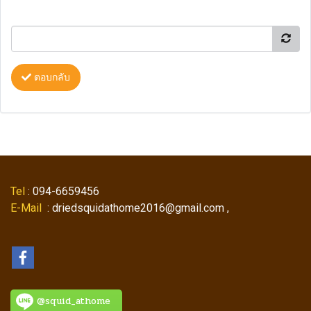
ตอบกลับ
Tel
: 094-6659456
E-Mail
: driedsquidathome2016@gmail.com ,
@squid_athome