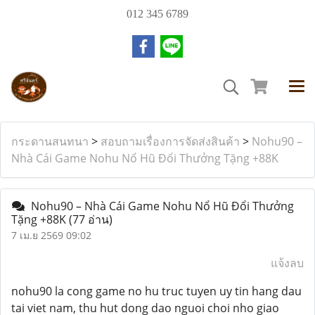
012 345 6789
กระดานสนทนา
>
สอบถามเรื่องการจัดส่งสินค้า
>
Nohu90 –
Nhà Cái Game Nohu Nổ Hũ Đổi Thưởng Tặng +88K
Nohu90 – Nhà Cái Game Nohu Nổ Hũ Đổi Thưởng
Tặng +88K
(77 อ่าน)
7 เม.ย 2569 09:02
แจ้งลบ
nohu90 la cong game no hu truc tuyen uy tin hang dau
tai viet nam, thu hut dong dao nguoi choi nho giao