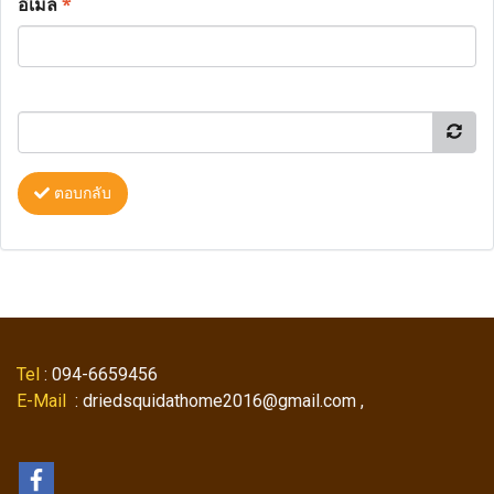
อีเมล
*
ตอบกลับ
Tel
: 094-6659456
E-Mail
: driedsquidathome2016@gmail.com ,