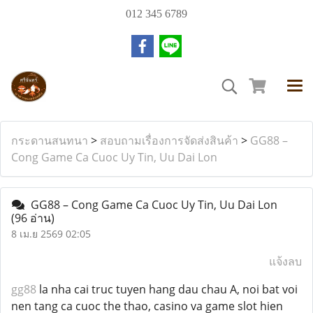
012 345 6789
กระดานสนทนา
>
สอบถามเรื่องการจัดส่งสินค้า
>
GG88 –
Cong Game Ca Cuoc Uy Tin, Uu Dai Lon
GG88 – Cong Game Ca Cuoc Uy Tin, Uu Dai Lon
(96 อ่าน)
8 เม.ย 2569 02:05
แจ้งลบ
gg88
la nha cai truc tuyen hang dau chau A, noi bat voi
nen tang ca cuoc the thao, casino va game slot hien