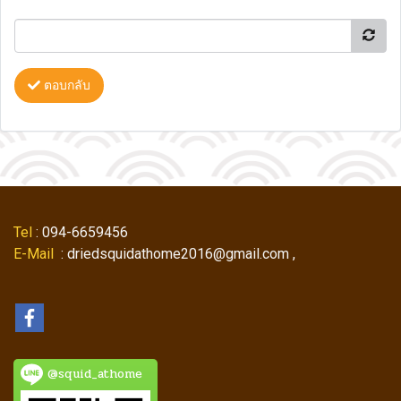
ตอบกลับ
Tel
: 094-6659456
E-Mail
: driedsquidathome2016@gmail.com ,
@squid_athome