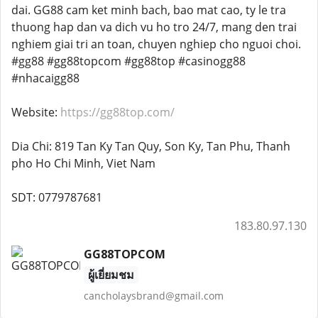
dai. GG88 cam ket minh bach, bao mat cao, ty le tra
thuong hap dan va dich vu ho tro 24/7, mang den trai
nghiem giai tri an toan, chuyen nghiep cho nguoi choi.
#gg88 #gg88topcom #gg88top #casinogg88
#nhacaigg88
Website:
https://gg88top.com/
Dia Chi: 819 Tan Ky Tan Quy, Son Ky, Tan Phu, Thanh
pho Ho Chi Minh, Viet Nam
SDT: 0779787681
183.80.97.130
GG88TOPCOM
ผู้เยี่ยมชม
cancholaysbrand@gmail.com