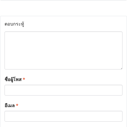
ตอบกระทู้
ชื่อผู้โพส
*
อีเมล
*