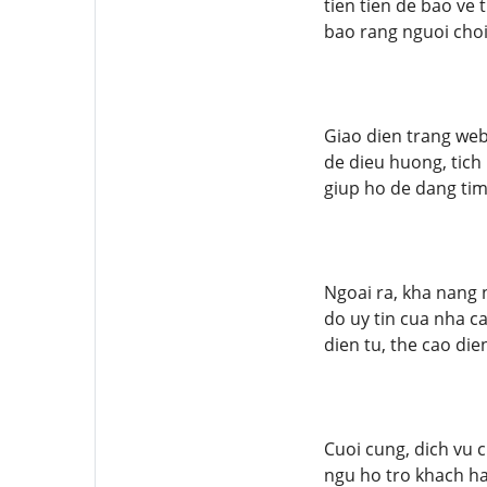
tien tien de bao ve 
bao rang nguoi choi 
Giao dien trang web
de dieu huong, tich
giup ho de dang tim 
Ngoai ra, kha nang 
do uy tin cua nha ca
dien tu, the cao die
Cuoi cung, dich vu 
ngu ho tro khach ha