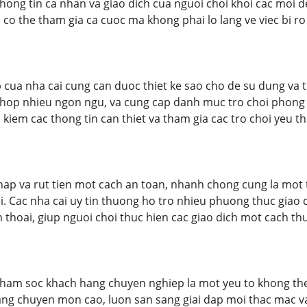
thong tin ca nhan va giao dich cua nguoi choi khoi cac moi 
co the tham gia ca cuoc ma khong phai lo lang ve viec bi ro
 cua nha cai cung can duoc thiet ke sao cho de su dung va t
 hop nhieu ngon ngu, va cung cap danh muc tro choi phong 
kiem cac thong tin can thiet va tham gia cac tro choi yeu th
nap va rut tien mot cach an toan, nhanh chong cung la mot
i. Cac nha cai uy tin thuong ho tro nhieu phuong thuc giao 
n thoai, giup nguoi choi thuc hien cac giao dich mot cach thu
cham soc khach hang chuyen nghiep la mot yeu to khong the 
ng chuyen mon cao, luon san sang giai dap moi thac mac va