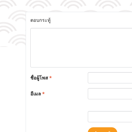
ตอบกระทู้
ชื่อผู้โพส
*
อีเมล
*