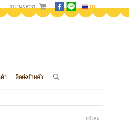
012 345 6789
TH
นค้า
ติดต่อร้านค้า
แจ้งลบ