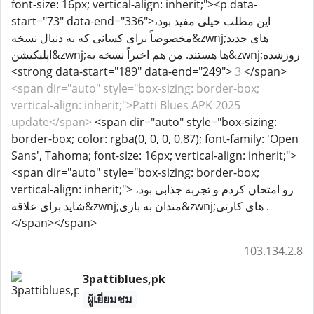
font-size: 16px; vertical-align: inherit;"><p data-
start="73" data-end="336">این مطلب خیلی مفید بود،
مخصوصاً برای کسانی که به دنبال نسخه&zwnj;های جدید
اپلیکیشن&zwnj;ها هستند. من هم اخیراً نسخه به&zwnj;روزشده
<strong data-start="189" data-end="249">
3
</span>
<span dir="auto" style="box-sizing: border-box;
vertical-align: inherit;">Patti Blues APK 2025
update</span>
<span dir="auto" style="box-sizing:
border-box; color: rgba(0, 0, 0, 0.87); font-family: 'Open
Sans', Tahoma; font-size: 16px; vertical-align: inherit;">
<span dir="auto" style="box-sizing: border-box;
vertical-align: inherit;"> رو امتحان کردم و تجربه جذابی بود،
شاید برای علاقه&zwnj;مندان به بازی&zwnj;های کارتی .
</span></span>
103.134.2.8
3pattiblues,pk
ผู้เยี่ยมชม