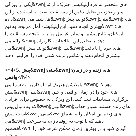
یکی از ویژگی&zwnj;های منحصر به فرد اپلیکیشن هتریک، ارائه
آمار و تجزیه و تحلیل دقیق از مسابقات است. با استفاده از این
داده&zwnj;ها، شما می&zwnj;توانید پیش&zwnj;بینی&zwnj;های
بهتری انجام دهید. این اپلیکیشن آمار مربوط به تیم&zwnj;ها،
بازیکنان، نتایج پیشین و سایر عوامل موثر بر نتیجه مسابقات را
ارائه می&zwnj;دهد. با تحلیل این اطلاعات، کاربران
می&zwnj;توانند پیش&zwnj;بینی&zwnj;های خود را با دقت
بیشتری انجام دهند و شانس برنده شدن خود را افزایش دهند.
پیش&zwnj;بینی&zwnj;های زنده و در زمان
<h4>5.
</h4>
واقعی
اپلیکیشن هتریک این امکان را به شما می&zwnj;دهد که
پیش&zwnj;بینی&zwnj;های خود را در زمان واقعی و حین
برگزاری مسابقات ثبت کنید. این ویژگی به خصوص برای افرادی
که به دنبال پیش&zwnj;بینی&zwnj;های زنده هستند بسیار جذاب
است. پیش&zwnj;بینی&zwnj;های زنده این امکان را به شما
می&zwnj;دهند که با توجه به روند بازی، به سرعت
تصمیم&zwnj;گیری کنید و در بهترین زمان ممکن شرط خود را
ثبت کنید.