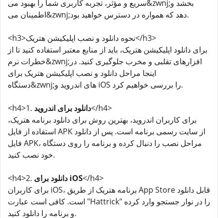
سریع و مؤثر، تجربه کاربری شما را بهبود می&zwnj;بخشد و
اطمینان می&zwnj;دهد که همواره در دسترس خواهید بود.
<h3>نحوه دانلود و نصب اپلیکیشن هتریک</h3>
برای دانلود اپلیکیشن هتریک، باید از منابع معتبر استفاده کنید تا از
خطرات نرم&zwnj;افزارهای تقلبی و مخرب جلوگیری کنید. در
اینجا مراحل دانلود و نصب اپلیکیشن هتریک برای
دستگاه&zwnj;های اندروید و iOS را بررسی خواهیم کرد.
</h4>
دانلود برای اندروید
<h4>1.
برای کاربران اندروید، بهترین روش برای دانلود برنامه هتریک،
استفاده از فایل APK از سایت رسمی برنامه است. پس از دانلود
فایل APK، مراحل نصب را دنبال کرده و برنامه را روی دستگاه
خود نصب کنید.
</h4>
دانلود برای iOS
<h4>2.
برای کاربران iOS، برنامه هتریک از طریق App Store قابل دانلود
است. کافی است عبارت "Hattrick" را در نوار جستجو وارد کرده
و برنامه را دانلود کنید.