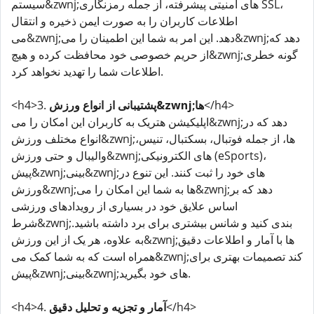
سیستم&zwnj;های امنیتی پیشرفته، از جمله رمزنگاری SSL،
اطلاعات کاربران را به صورت ایمن ذخیره و انتقال
می&zwnj;دهد. این امر به شما این اطمینان را می&zwnj;دهد که
از حریم خصوصی خود محافظت کرده و هیچ&zwnj;گونه خطری
اطلاعات شما را تهدید نخواهد کرد.
</h4>
پشتیبانی از انواع ورزش&zwnj;ها
<h4>3.
اپلیکیشن هتریک به کاربران این امکان را می&zwnj;دهد که در
انواع مختلف ورزش&zwnj;ها، از جمله فوتبال، بسکتبال، تنیس،
والیبال و حتی ورزش&zwnj;های الکترونیکی (eSports)،
پیش&zwnj;بینی&zwnj;های خود را ثبت کنند. این تنوع در
ورزش&zwnj;ها به شما این امکان را می&zwnj;دهد که بر
اساس علایق خود در بسیاری از رویدادهای ورزشی
شرط&zwnj;بندی کنید و شانس بیشتری برای برد داشته باشید.
به علاوه، هر یک از این ورزش&zwnj;ها با آمار و اطلاعات دقیق
همراه است که به شما کمک می&zwnj;کند تصمیمات بهتری برای
پیش&zwnj;بینی&zwnj;های خود بگیرید.
</h4>
آمار و تجزیه و تحلیل دقیق
<h4>4.