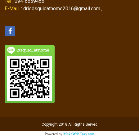
Tel
: 094-6659456
E-Mail
: driedsquidathome2016@gmail.com ,
@squid_athome
Copyright 2018 All Rigths Served
Powered by
MakeWebEasy.com