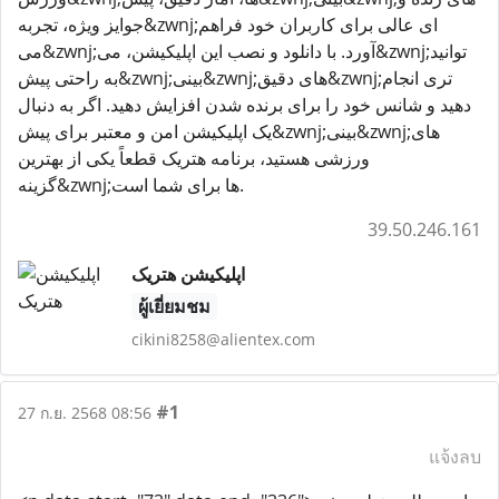
جوایز ویژه، تجربه&zwnj;ای عالی برای کاربران خود فراهم
می&zwnj;آورد. با دانلود و نصب این اپلیکیشن، می&zwnj;توانید
به راحتی پیش&zwnj;بینی&zwnj;های دقیق&zwnj;تری انجام
دهید و شانس خود را برای برنده شدن افزایش دهید. اگر به دنبال
یک اپلیکیشن امن و معتبر برای پیش&zwnj;بینی&zwnj;های
ورزشی هستید، برنامه هتریک قطعاً یکی از بهترین
گزینه&zwnj;ها برای شما است.
39.50.246.161
اپلیکیشن هتریک
ผู้เยี่ยมชม
cikini8258@alientex.com
#1
27 ก.ย. 2568 08:56
แจ้งลบ