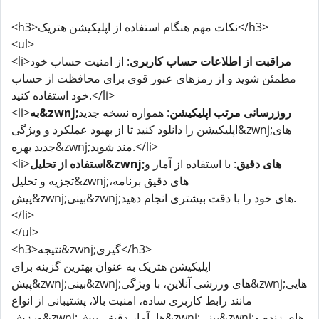
<h3>نکات مهم هنگام استفاده از اپلیکیشن هتریک</h3>
<ul>
مراقبت از اطلاعات حساب کاربری
: از امنیت حساب خود
<li>
مطمئن شوید و از رمزهای عبور قوی برای محافظت از حساب
خود استفاده کنید.</li>
به&zwnj;روزرسانی مرتب اپلیکیشن
: همواره نسخه جدید
<li>
اپلیکیشن را دانلود کنید تا از بهبود عملکرد و ویژگی&zwnj;های
جدید بهره&zwnj;مند شوید.</li>
استفاده از تحلیل&zwnj;های دقیق
: با استفاده از آمار و
<li>
تجزیه و تحلیل&zwnj;های دقیق برنامه،
پیش&zwnj;بینی&zwnj;های خود را با دقت بیشتری انجام دهید.
</li>
</ul>
<h3>نتیجه&zwnj;گیری</h3>
اپلیکیشن هتریک به عنوان بهترین گزینه برای
پیش&zwnj;بینی&zwnj;های ورزشی آنلاین، با ویژگی&zwnj;هایی
مانند رابط کاربری ساده، امنیت بالا، پشتیبانی از انواع
ورزش&zwnj;ها، آمار دقیق، پیش&zwnj;بینی&zwnj;های زنده و