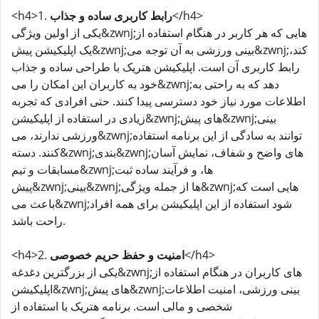
</h4>
رابط کاربری ساده و جذاب
<h4>1.
یکی از اولین ویژگی&zwnj;هایی که هر کاربر در هنگام استفاده از
یک اپلیکیشن پیش&zwnj;بینی ورزشی به آن توجه می&zwnj;کند،
رابط کاربری آن است. اپلیکیشن هتریک با طراحی ساده و جذاب
خود به کاربران این امکان را می&zwnj;دهد که به راحتی به
اطلاعات مورد نیاز خود دسترسی پیدا کنند. حتی افرادی که تجربه
زیادی در استفاده از اپلیکیشن&zwnj;های پیش&zwnj;بینی
ورزشی ندارند، می&zwnj;توانند به سادگی از این برنامه استفاده
کنند. دسته&zwnj;بندی&zwnj;های واضح و شفاف، نمایش آسان
مسابقات و تیم&zwnj;ها، و فرآیند ساده ثبت
پیش&zwnj;بینی&zwnj;ها از جمله ویژگی&zwnj;هایی است که
باعث می&zwnj;شود استفاده از این اپلیکیشن برای همه افراد
راحت باشد.
</h4>
امنیت و حفظ حریم خصوصی
<h4>2.
یکی از بزرگترین دغدغه&zwnj;های کاربران در هنگام استفاده از
اپلیکیشن&zwnj;های پیش&zwnj;بینی ورزشی، امنیت اطلاعات
شخصی و مالی است. برنامه هتریک با استفاده از