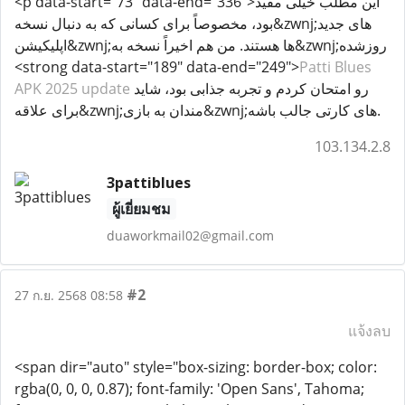
<p data-start="73" data-end="336">این مطلب خیلی مفید
بود، مخصوصاً برای کسانی که به دنبال نسخه&zwnj;های جدید
اپلیکیشن&zwnj;ها هستند. من هم اخیراً نسخه به&zwnj;روزشده
<strong data-start="189" data-end="249">
Patti Blues
رو امتحان کردم و تجربه جذابی بود، شاید
APK 2025 update
برای علاقه&zwnj;مندان به بازی&zwnj;های کارتی جالب باشه.
103.134.2.8
3pattiblues
ผู้เยี่ยมชม
duaworkmail02@gmail.com
#2
27 ก.ย. 2568 08:58
แจ้งลบ
<span dir="auto" style="box-sizing: border-box; color:
rgba(0, 0, 0, 0.87); font-family: 'Open Sans', Tahoma;