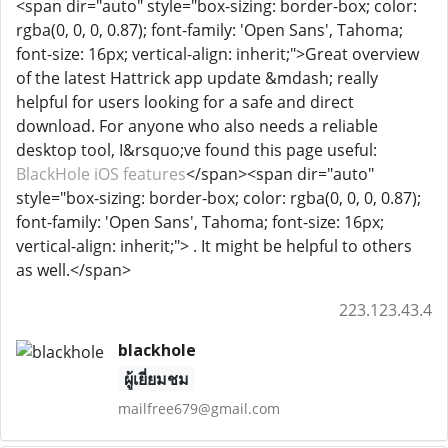
<span dir="auto" style="box-sizing: border-box; color:
rgba(0, 0, 0, 0.87); font-family: 'Open Sans', Tahoma;
font-size: 16px; vertical-align: inherit;">Great overview
of the latest Hattrick app update &mdash; really
helpful for users looking for a safe and direct
download. For anyone who also needs a reliable
desktop tool, I&rsquo;ve found this page useful:
BlackHole iOS features
</span><span dir="auto"
style="box-sizing: border-box; color: rgba(0, 0, 0, 0.87);
font-family: 'Open Sans', Tahoma; font-size: 16px;
vertical-align: inherit;"> . It might be helpful to others
as well.</span>
223.123.43.4
blackhole
ผู้เยี่ยมชม
mailfree679@gmail.com