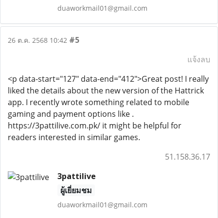
duaworkmail01@gmail.com
#5
26 ต.ค. 2568 10:42
แจ้งลบ
<p data-start="127" data-end="412">Great post! I really
liked the details about the new version of the Hattrick
app. I recently wrote something related to mobile
gaming and payment options like .
https://3pattilive.com.pk/ it might be helpful for
readers interested in similar games.
51.158.36.17
3pattilive
ผู้เยี่ยมชม
duaworkmail01@gmail.com