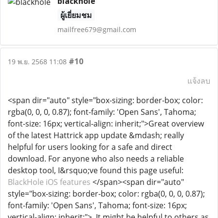
blackhole
ผู้เยี่ยมชม
mailfree679@gmail.com
#10
19 พ.ย. 2568 11:08
แจ้งลบ
<span dir="auto" style="box-sizing: border-box; color:
rgba(0, 0, 0, 0.87); font-family: 'Open Sans', Tahoma;
font-size: 16px; vertical-align: inherit;">Great overview
of the latest Hattrick app update &mdash; really
helpful for users looking for a safe and direct
download. For anyone who also needs a reliable
desktop tool, I&rsquo;ve found this page useful:
BlackHole iOS features
</span><span dir="auto"
style="box-sizing: border-box; color: rgba(0, 0, 0, 0.87);
font-family: 'Open Sans', Tahoma; font-size: 16px;
vertical-align: inherit;">. It might be helpful to others as