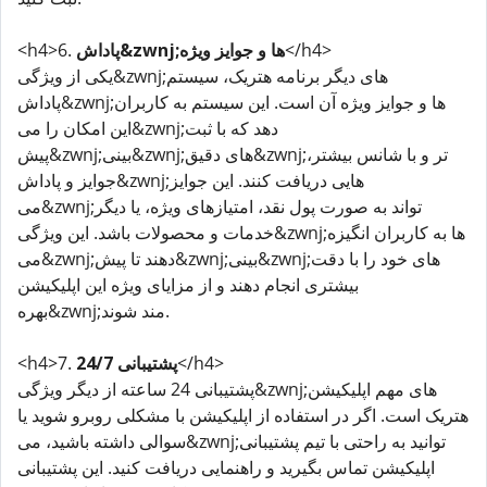
</h4>
پاداش&zwnj;ها و جوایز ویژه
<h4>6.
یکی از ویژگی&zwnj;های دیگر برنامه هتریک، سیستم
پاداش&zwnj;ها و جوایز ویژه آن است. این سیستم به کاربران
این امکان را می&zwnj;دهد که با ثبت
پیش&zwnj;بینی&zwnj;های دقیق&zwnj;تر و با شانس بیشتر،
جوایز و پاداش&zwnj;هایی دریافت کنند. این جوایز
می&zwnj;تواند به صورت پول نقد، امتیازهای ویژه، یا دیگر
خدمات و محصولات باشد. این ویژگی&zwnj;ها به کاربران انگیزه
می&zwnj;دهند تا پیش&zwnj;بینی&zwnj;های خود را با دقت
بیشتری انجام دهند و از مزایای ویژه این اپلیکیشن
بهره&zwnj;مند شوند.
</h4>
پشتیبانی 24/7
<h4>7.
پشتیبانی 24 ساعته از دیگر ویژگی&zwnj;های مهم اپلیکیشن
هتریک است. اگر در استفاده از اپلیکیشن با مشکلی روبرو شوید یا
سوالی داشته باشید، می&zwnj;توانید به راحتی با تیم پشتیبانی
اپلیکیشن تماس بگیرید و راهنمایی دریافت کنید. این پشتیبانی