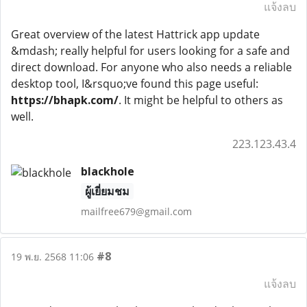
แจ้งลบ
Great overview of the latest Hattrick app update
&mdash; really helpful for users looking for a safe and
direct download. For anyone who also needs a reliable
desktop tool, I&rsquo;ve found this page useful:
https://bhapk.com/
. It might be helpful to others as
well.
223.123.43.4
blackhole
ผู้เยี่ยมชม
mailfree679@gmail.com
#8
19 พ.ย. 2568 11:06
แจ้งลบ