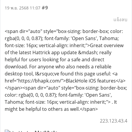
#9
19 พ.ย. 2568 11:07
แจ้งลบ
<span dir="auto" style="box-sizing: border-box; color:
rgba(0, 0, 0, 0.87); font-family: 'Open Sans', Tahoma;
font-size: 16px; vertical-align: inherit;">Great overview
of the latest Hattrick app update &mdash; really
helpful for users looking for a safe and direct
download. For anyone who also needs a reliable
desktop tool, I&rsquo;ve found this page useful: <a
href="https://bhapk.com/">BlackHole iOS features</a>
</span><span dir="auto" style="box-sizing: border-box;
color: rgba(0, 0, 0, 0.87); font-family: 'Open Sans',
Tahoma; font-size: 16px; vertical-align: inherit;"> . It
might be helpful to others as well.</span>
223.123.43.4