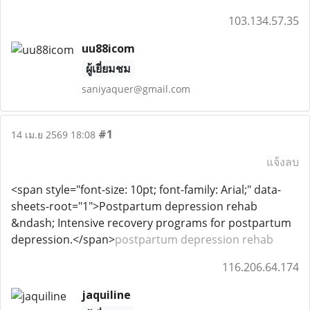
103.134.57.35
uu88icom
ผู้เยี่ยมชม
saniyaquer@gmail.com
#1
14 เม.ย 2569 18:08
แจ้งลบ
<span style="font-size: 10pt; font-family: Arial;" data-
sheets-root="1">Postpartum depression rehab
&ndash; Intensive recovery programs for postpartum
depression.</span>
postpartum depression rehab
116.206.64.174
jaquiline