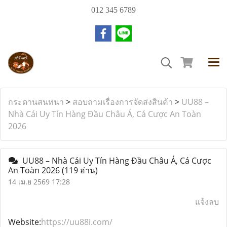
012 345 6789
กระดานสนทนา
>
สอบถามเรื่องการจัดส่งสินค้า
>
UU88 –
Nhà Cái Uy Tín Hàng Đầu Châu Á, Cá Cược An Toàn
2026
UU88 – Nhà Cái Uy Tín Hàng Đầu Châu Á, Cá Cược
An Toàn 2026
(119 อ่าน)
14 เม.ย 2569 17:28
แจ้งลบ
Website:
https://uu88i.com/