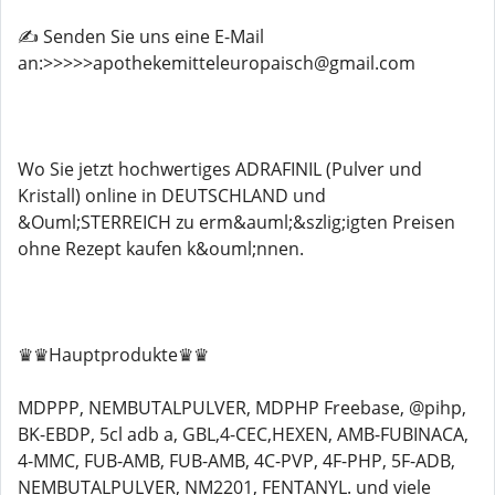
✍️ Senden Sie uns eine E-Mail
an:>>>>>apothekemitteleuropaisch@gmail.com
Wo Sie jetzt hochwertiges ADRAFINIL (Pulver und
Kristall) online in DEUTSCHLAND und
&Ouml;STERREICH zu erm&auml;&szlig;igten Preisen
ohne Rezept kaufen k&ouml;nnen.
♛♛Hauptprodukte♛♛
MDPPP, NEMBUTALPULVER, MDPHP Freebase, @pihp,
BK-EBDP, 5cl adb a, GBL,4-CEC,HEXEN, AMB-FUBINACA,
4-MMC, FUB-AMB, FUB-AMB, 4C-PVP, 4F-PHP, 5F-ADB,
NEMBUTALPULVER, NM2201, FENTANYL. und viele