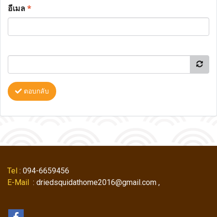
อีเมล
*
ตอบกลับ
Tel
: 094-6659456
E-Mail
: driedsquidathome2016@gmail.com ,