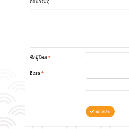
ตอบกระทู้
ชื่อผู้โพส
*
อีเมล
*
ตอบกลับ