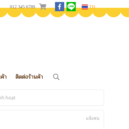
012 345 6789
TH
นค้า
ติดต่อร้านค้า
nh hoạt
)
แจ้งลบ