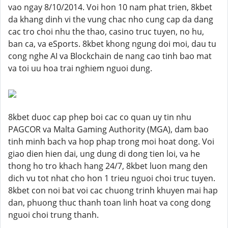
vao ngay 8/10/2014. Voi hon 10 nam phat trien, 8kbet
da khang dinh vi the vung chac nho cung cap da dang
cac tro choi nhu the thao, casino truc tuyen, no hu,
ban ca, va eSports. 8kbet khong ngung doi moi, dau tu
cong nghe AI va Blockchain de nang cao tinh bao mat
va toi uu hoa trai nghiem nguoi dung.
8kbet duoc cap phep boi cac co quan uy tin nhu
PAGCOR va Malta Gaming Authority (MGA), dam bao
tinh minh bach va hop phap trong moi hoat dong. Voi
giao dien hien dai, ung dung di dong tien loi, va he
thong ho tro khach hang 24/7, 8kbet luon mang den
dich vu tot nhat cho hon 1 trieu nguoi choi truc tuyen.
8kbet con noi bat voi cac chuong trinh khuyen mai hap
dan, phuong thuc thanh toan linh hoat va cong dong
nguoi choi trung thanh.