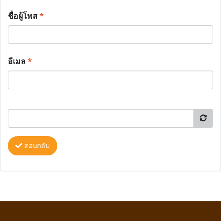
ชื่อผู้โพส
*
อีเมล
*
ตอบกลับ