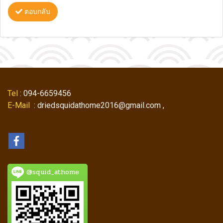
ตอบกลับ
Tel
: 094-6659456
E-Mail
: driedsquidathome2016@gmail.com ,
@squid_athome