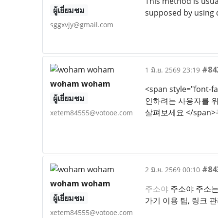
This method is usual
ผู้เยี่ยมชม
supposed by using q
sggxvjy@gmail.com
#84
1 มิ.ย. 2569 23:19
woham woham
<span style="fon
ผู้เยี่ยมชม
인하려는 사용자를 위한
살펴보세요 </span>
xetem84555@votooe.com
#84
2 มิ.ย. 2569 00:10
woham woham
주소야
주소야 주소는
ผู้เยี่ยมชม
가기 이용 팁, 링크 
xetem84555@votooe.com