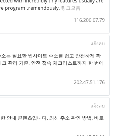
ected with incredibly tiny features usually are
tware program tremendously.
링크모음
116.206.67.79
แจ้งลบ
12px;">주소야 주소는 필요한 웹사이트 주소를 쉽고 안전하게 확
링크 관리 기준, 안전 접속 체크리스트까지 한 번에
202.47.51.176
แจ้งลบ
 안내 콘텐츠입니다. 최신 주소 확인 방법, 바로