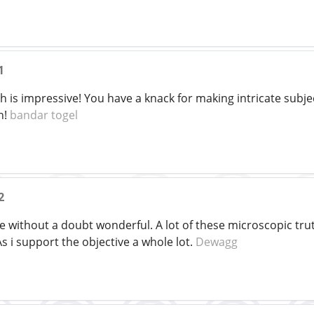
1
h is impressive! You have a knack for making intricate subj
n!
bandar togel
2
ike without a doubt wonderful. A lot of these microscopic truth
s i support the objective a whole lot.
Dewagg