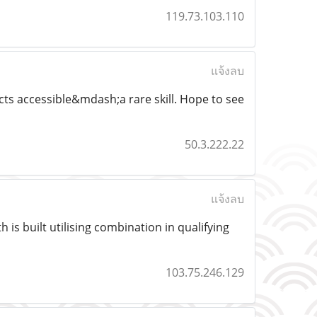
119.73.103.110
แจ้งลบ
ects accessible&mdash;a rare skill. Hope to see
50.3.222.22
แจ้งลบ
 is built utilising combination in qualifying
103.75.246.129