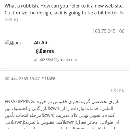
What a rubbish. How can you refer to it a new web site.
Customize the design, so it is going to be a bit better
누
누티비
103.75.245.106
Ali Ali
ผู้เยี่ยมชม
aliali838yt@gmail.com
#1029
30 พ.ค. 2569 19:47
แจ้งลบ
FNXSHIPPING، بازوی تخصصی گروه تجاری ققنوس در حوزه
بازرگانی و لجستیک بین&zwnj;المللی، خدمات واردات را از
مرحله انتخاب تأمین&zwnj;کننده تا تحویل نهایی کالا مدیریت
می&zwnj;کند. ققنوس با تجربه&zwnj;ای طولانی، دفاتر فعال