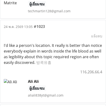
ผู้เยี่ยมชม
techmartin128@gmail.com
#1023
24 พ.ค. 2569 13:05
แจ้งลบ
I'd like a person's location. It really is better than notice
everybody explain in words inside the life blood as well
as legibility about this topic required region are often
easily discovered.
방콕유흥
116.206.66.4
Ali Ali
ผู้เยี่ยมชม
aliali838yt@gmail.com