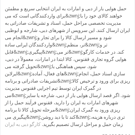
حمل هوایی بار از دبی و امارات به ایران انتخابی سریع و مطمئن
برای واردکنندگانی است که می&zwnj;خواهند کالای خود را با
مدیریت تخصصی مراحل حمل، اسناد و تشریفات صادراتی به
ایران ارسال کنند. این سرویس از شهرهای دبی، شارجه و ابوظبی
انجام می&zwnj;شود و مسیر ارسال کالا را برای تجار و
واردکنندگان ایرانی ساده&zwnj;تر، منظم&zwnj;تر و
قابل&zwnj;پیگیری&zwnj;تر می&zwnj;کند. در خدمات کارگو
هوایی گروه تجاری ققنوس، کالا ابتدا در امارات، معمولاً در دبی،
تحویل گرفته می&zwnj;شود. سپس هماهنگی با
ایرلاین&zwnj;های فعال، آماده&zwnj;سازی اسناد حمل، انجام
تشریفات صادراتی و برنامه&zwnj;ریزی برای ورود و ترخیص کالا
در گمرک ایران توسط تیم اجرایی ققنوس مدیریت
می&zwnj;شود. اگر قصد ارسال هوایی بار از دبی، شارجه یا سایر
شهرهای امارات به ایران را دارید، ققنوس فرآیند حمل را از
مرحله تحویل کالا تا برنامه&zwnj;ریزی ورود به گمرک ایران
پیگیری می&zwnj;کند تا با دید روشن&zwnj;تری درباره هزینه،
زمان حمل و مراحل ارسال تصمیم بگیرید.
کارگو دبی به ایران