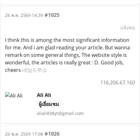
#1025
26 พ.ค. 2569 14:39
แจ้งลบ
I think this is among the most significant information
for me. And i am glad reading your article. But wanna
remark on some general things, The website style is
wonderful, the articles is really great : D. Good job,
cheers
네임드주소
116.206.67.160
Ali Ali
ผู้เยี่ยมชม
aliali838yt@gmail.com
#1026
26 พ.ค. 2569 17:08