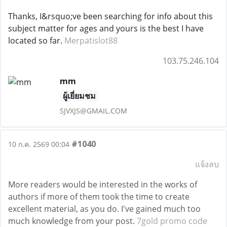
Thanks, I&rsquo;ve been searching for info about this
subject matter for ages and yours is the best I have
located so far.
Merpatislot88
103.75.246.104
mm
ผู้เยี่ยมชม
SJVXJS@GMAIL.COM
#1040
10 ก.ค. 2569 00:04
แจ้งลบ
More readers would be interested in the works of
authors if more of them took the time to create
excellent material, as you do. I've gained much too
much knowledge from your post.
7gold promo code