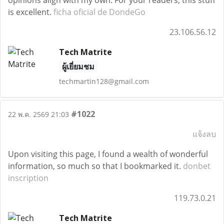
opinions align with my own. For your readers, this stuff
is excellent.
ficha oficial de DondeGo
23.106.56.12
Tech Matrite
ผู้เยี่ยมชม
techmartin128@gmail.com
#1022
22 พ.ค. 2569 21:03
แจ้งลบ
Upon visiting this page, I found a wealth of wonderful
information, so much so that I bookmarked it.
donbet
inscription
119.73.0.21
Tech Matrite