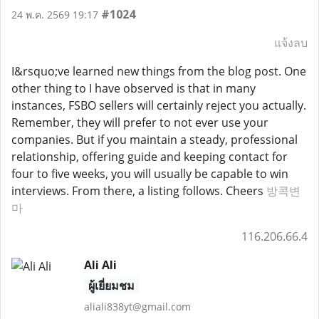
#1024
24 พ.ค. 2569 19:17
แจ้งลบ
I&rsquo;ve learned new things from the blog post. One
other thing to I have observed is that in many
instances, FSBO sellers will certainly reject you actually.
Remember, they will prefer to not ever use your
companies. But if you maintain a steady, professional
relationship, offering guide and keeping contact for
four to five weeks, you will usually be capable to win
interviews. From there, a listing follows. Cheers
방콕변
마
116.206.66.4
Ali Ali
ผู้เยี่ยมชม
aliali838yt@gmail.com