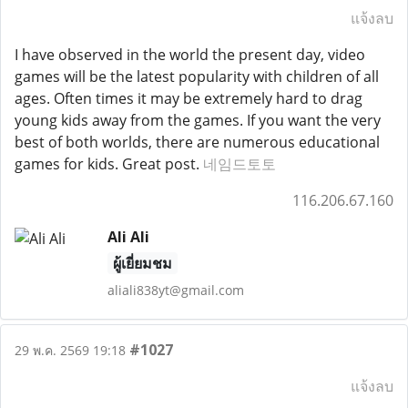
แจ้งลบ
I have observed in the world the present day, video
games will be the latest popularity with children of all
ages. Often times it may be extremely hard to drag
young kids away from the games. If you want the very
best of both worlds, there are numerous educational
games for kids. Great post.
네임드토토
116.206.67.160
Ali Ali
ผู้เยี่ยมชม
aliali838yt@gmail.com
#1027
29 พ.ค. 2569 19:18
แจ้งลบ