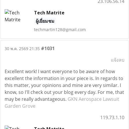
23.106.56.14
Tech Matrite
ผู้เยี่ยมชม
techmartin128@gmail.com
#1031
30 พ.ค. 2569 21:35
แจ้งลบ
Excellent work! I want everyone to be aware of how
excellent the information in your piece is. In regards to
this matter, your opinions and mine are very similar. I
know, so I'll check out your blog every day. For me, that
may be really advantageous.
GKN Aerospace Lawsuit
Garden Grove
119.73.1.10