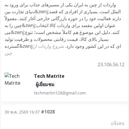
واردات از چین به ایران یکی از مسیرهای جذاب برای ورود به
دنیای تجارت بین&zwnj;الملل است. بسیاری از افرادی که قصد
دارند فعالیت خود را در حوزه بازرگانی خارجی آغاز کنند، معمولاً
چین را به&zwnj;عنوان اولین مقصد برای واردات کالا انتخاب
می&zwnj;کنند. دلیل این موضوع هم کاملاً مشخص است؛ تنوع
بسیار بالای کالا، قیمت رقابتی محصولات و ظرفیت تولید
گسترده&zwnj;ای که در این کشور وجود دارد.
شروع واردات از
چین
23.106.56.12
Tech Matrite
ผู้เยี่ยมชม
techmartin128@gmail.com
#1028
30 พ.ค. 2569 16:37
แจ้งลบ