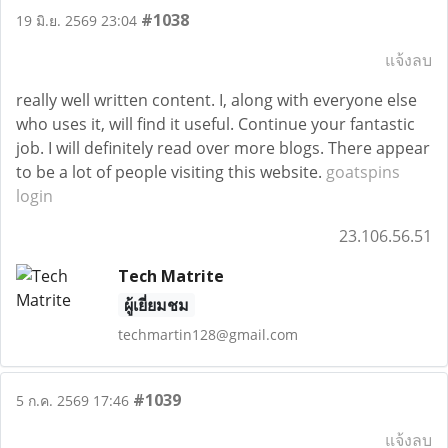
#1038
19 มิ.ย. 2569 23:04
แจ้งลบ
really well written content. I, along with everyone else
who uses it, will find it useful. Continue your fantastic
job. I will definitely read over more blogs. There appear
to be a lot of people visiting this website.
goatspins
login
23.106.56.51
Tech Matrite
ผู้เยี่ยมชม
techmartin128@gmail.com
#1039
5 ก.ค. 2569 17:46
แจ้งลบ