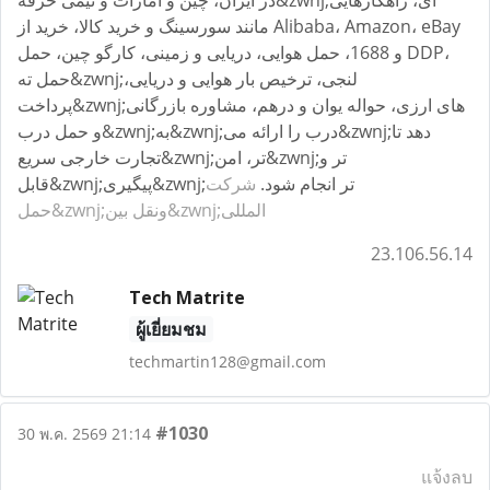
در ایران، چین و امارات و تیمی حرفه&zwnj;ای، راهکارهایی
مانند سورسینگ و خرید کالا، خرید از Alibaba، Amazon، eBay
و 1688، حمل هوایی، دریایی و زمینی، کارگو چین، حمل DDP،
حمل ته&zwnj;لنجی، ترخیص بار هوایی و دریایی،
پرداخت&zwnj;های ارزی، حواله یوان و درهم، مشاوره بازرگانی
و حمل درب&zwnj;به&zwnj;درب را ارائه می&zwnj;دهد تا
تجارت خارجی سریع&zwnj;تر، امن&zwnj;تر و
قابل&zwnj;پیگیری&zwnj;تر انجام شود.
شرکت
حمل&zwnj;ونقل بین&zwnj;المللی
23.106.56.14
Tech Matrite
ผู้เยี่ยมชม
techmartin128@gmail.com
#1030
30 พ.ค. 2569 21:14
แจ้งลบ