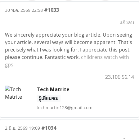
#1033
30 พ.ค. 2569 22:58
แจ้งลบ
We sincerely appreciate your blog article. Upon seeing
your article, several ways will become apparent. That's
precisely what I was looking for. I appreciate this post;
please continue. Fantastic work.
childrens watch with
gps
23.106.56.14
Tech Matrite
ผู้เยี่ยมชม
techmartin128@gmail.com
#1034
2 มิ.ย. 2569 19:09