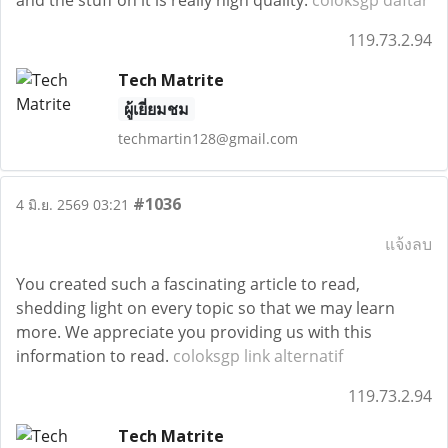
and the stuff on it is really high quality.
coloksgp daftar
119.73.2.94
Tech Matrite
ผู้เยี่ยมชม
techmartin128@gmail.com
#1036
4 มิ.ย. 2569 03:21
แจ้งลบ
You created such a fascinating article to read,
shedding light on every topic so that we may learn
more. We appreciate you providing us with this
information to read.
coloksgp link alternatif
119.73.2.94
Tech Matrite