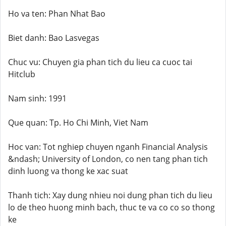
Ho va ten: Phan Nhat Bao
Biet danh: Bao Lasvegas
Chuc vu: Chuyen gia phan tich du lieu ca cuoc tai
Hitclub
Nam sinh: 1991
Que quan: Tp. Ho Chi Minh, Viet Nam
Hoc van: Tot nghiep chuyen nganh Financial Analysis
&ndash; University of London, co nen tang phan tich
dinh luong va thong ke xac suat
Thanh tich: Xay dung nhieu noi dung phan tich du lieu
lo de theo huong minh bach, thuc te va co co so thong
ke