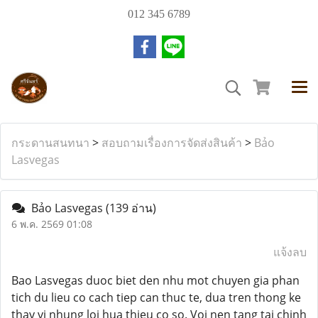
012 345 6789
กระดานสนทนา
>
สอบถามเรื่องการจัดส่งสินค้า
>
Bảo
Lasvegas
Bảo Lasvegas
(139 อ่าน)
6 พ.ค. 2569 01:08
แจ้งลบ
Bao Lasvegas duoc biet den nhu mot chuyen gia phan
tich du lieu co cach tiep can thuc te, dua tren thong ke
thay vi nhung loi hua thieu co so. Voi nen tang tai chinh