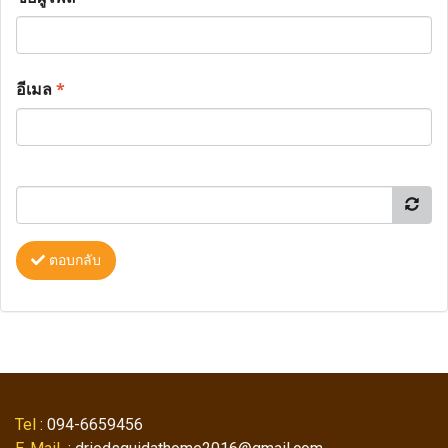
อีเมล
*
ตอบกลับ
Tel
: 094-6659456