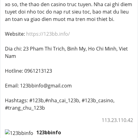
xo so, the thao den casino truc tuyen. Nha cai ghi diem
tuyet doi nho toc do nap rut sieu toc, bao mat du lieu
an toan va giao dien muot ma tren moi thiet bi.
Website:
https://123bb.info/
Dia chi: 23 Pham Thi Trich, Binh My, Ho Chi Minh, Viet
Nam
Hotline: 0961213123
Email: 123bbinfo@gmail.com
Hashtags: #123b,#nha_cai_123b, #123b_casino,
#trang_chu_123b
113.23.110.42
123bbinfo