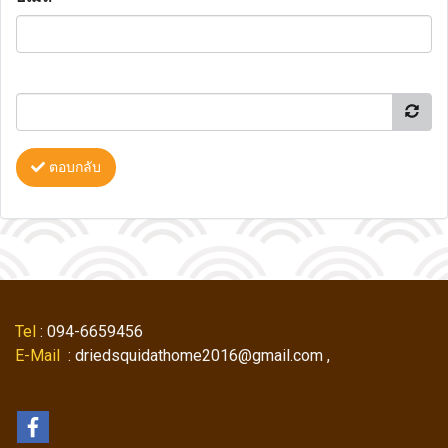
ตอบกลับ
Tel
: 094-6659456
E-Mail
: driedsquidathome2016@gmail.com ,