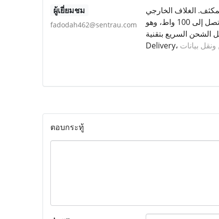
لمكثف. الغلاف الخارجي
ผู้เยี่ยมชม
للكابل مقاوم للتآكل والتمزق، مما يطيل من عمره ويجعل من السهل استخدامه في جميع الظروف. الكابل يدعم قدرة شحن تصل إلى 100 واط، وهو
fadodah462@sentrau.com
شحن السريع بتقنية Power
نقل بيانات
ตอบกระทู้