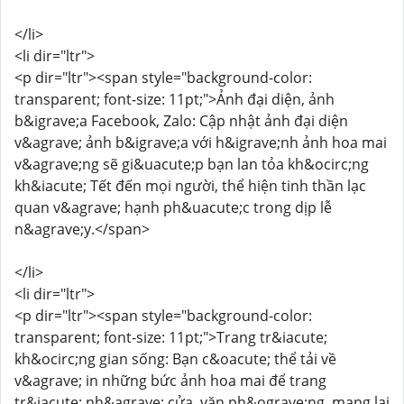
</li>
<li dir="ltr">
<p dir="ltr"><span style="background-color:
transparent; font-size: 11pt;">Ảnh đại diện, ảnh
b&igrave;a Facebook, Zalo: Cập nhật ảnh đại diện
v&agrave; ảnh b&igrave;a với h&igrave;nh ảnh hoa mai
v&agrave;ng sẽ gi&uacute;p bạn lan tỏa kh&ocirc;ng
kh&iacute; Tết đến mọi người, thể hiện tinh thần lạc
quan v&agrave; hạnh ph&uacute;c trong dịp lễ
n&agrave;y.</span>
</li>
<li dir="ltr">
<p dir="ltr"><span style="background-color:
transparent; font-size: 11pt;">Trang tr&iacute;
kh&ocirc;ng gian sống: Bạn c&oacute; thể tải về
v&agrave; in những bức ảnh hoa mai để trang
tr&iacute; nh&agrave; cửa, văn ph&ograve;ng, mang lại