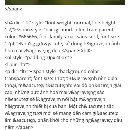
</span>
<h4 dir="ltr" style="font-weight: normal; line-height:
1.2;"><span style="background-color: transparent;
color: #666666; font-family: arial, sans-serif; font-size:
12pt;">Những gợi &yacute; sử dụng h&igrave;nh ảnh
hoa mai v&agrave;ng đẹp:</span></h4>
<ol style="padding: 0px 40px;">
<li dir="ltr">
<p dir="ltr"><span style="background-color:
transparent; font-size: 11pt;">H&igrave;nh nền điện
thoại, m&aacute;y t&iacute;nh: Với độ ph&acirc;n giải
cao, những bức ảnh hoa mai v&agrave;ng sắc
n&eacute;t sẽ l&agrave;m nổi bật m&agrave;n
h&igrave;nh thiết bị của bạn. Một ch&uacute;t sắc
v&agrave;ng tươi mới sẽ mang đến cảm gi&aacute;c
ấm &aacute;p, phấn khởi cho những ng&agrave;y đầu
năm.</span>