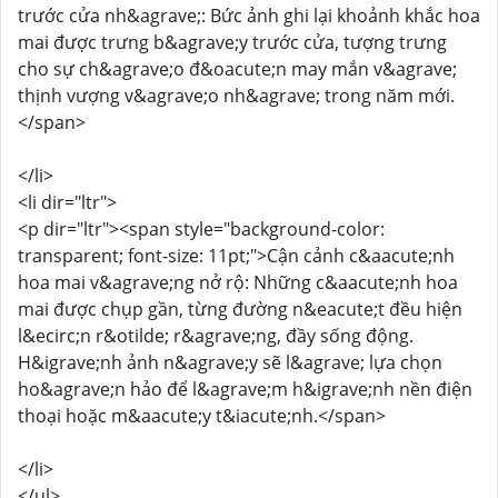
trước cửa nh&agrave;: Bức ảnh ghi lại khoảnh khắc hoa
mai được trưng b&agrave;y trước cửa, tượng trưng
cho sự ch&agrave;o đ&oacute;n may mắn v&agrave;
thịnh vượng v&agrave;o nh&agrave; trong năm mới.
</span>
</li>
<li dir="ltr">
<p dir="ltr"><span style="background-color:
transparent; font-size: 11pt;">Cận cảnh c&aacute;nh
hoa mai v&agrave;ng nở rộ: Những c&aacute;nh hoa
mai được chụp gần, từng đường n&eacute;t đều hiện
l&ecirc;n r&otilde; r&agrave;ng, đầy sống động.
H&igrave;nh ảnh n&agrave;y sẽ l&agrave; lựa chọn
ho&agrave;n hảo để l&agrave;m h&igrave;nh nền điện
thoại hoặc m&aacute;y t&iacute;nh.</span>
</li>
</ul>