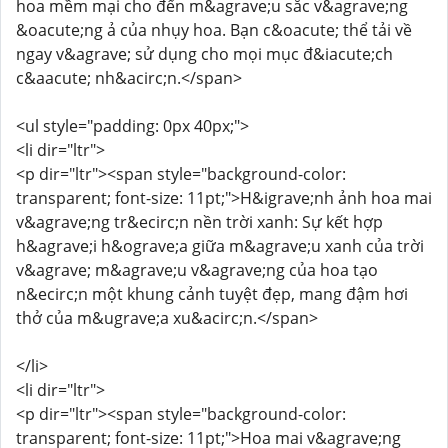
hoa mềm mại cho đến m&agrave;u sắc v&agrave;ng
&oacute;ng ả của nhụy hoa. Bạn c&oacute; thể tải về
ngay v&agrave; sử dụng cho mọi mục đ&iacute;ch
c&aacute; nh&acirc;n.</span>
<ul style="padding: 0px 40px;">
<li dir="ltr">
<p dir="ltr"><span style="background-color:
transparent; font-size: 11pt;">H&igrave;nh ảnh hoa mai
v&agrave;ng tr&ecirc;n nền trời xanh: Sự kết hợp
h&agrave;i h&ograve;a giữa m&agrave;u xanh của trời
v&agrave; m&agrave;u v&agrave;ng của hoa tạo
n&ecirc;n một khung cảnh tuyệt đẹp, mang đậm hơi
thở của m&ugrave;a xu&acirc;n.</span>
</li>
<li dir="ltr">
<p dir="ltr"><span style="background-color:
transparent; font-size: 11pt;">Hoa mai v&agrave;ng