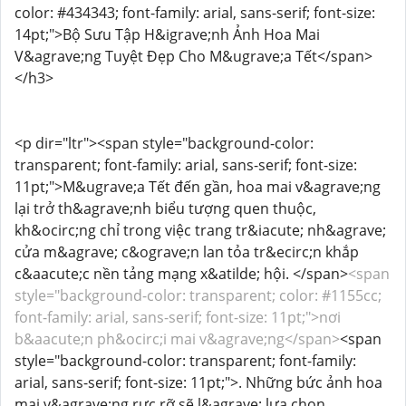
color: #434343; font-family: arial, sans-serif; font-size:
14pt;">Bộ Sưu Tập H&igrave;nh Ảnh Hoa Mai
V&agrave;ng Tuyệt Đẹp Cho M&ugrave;a Tết</span>
</h3>
<p dir="ltr"><span style="background-color:
transparent; font-family: arial, sans-serif; font-size:
11pt;">M&ugrave;a Tết đến gần, hoa mai v&agrave;ng
lại trở th&agrave;nh biểu tượng quen thuộc,
kh&ocirc;ng chỉ trong việc trang tr&iacute; nh&agrave;
cửa m&agrave; c&ograve;n lan tỏa tr&ecirc;n khắp
c&aacute;c nền tảng mạng x&atilde; hội. </span>
<span
style="background-color: transparent; color: #1155cc;
font-family: arial, sans-serif; font-size: 11pt;">nơi
b&aacute;n ph&ocirc;i mai v&agrave;ng</span>
<span
style="background-color: transparent; font-family:
arial, sans-serif; font-size: 11pt;">. Những bức ảnh hoa
mai v&agrave;ng rực rỡ sẽ l&agrave; lựa chọn