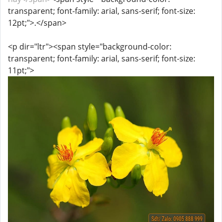
transparent; font-family: arial, sans-serif; font-size:
12pt;">.</span>
<p dir="ltr"><span style="background-color:
transparent; font-family: arial, sans-serif; font-size:
11pt;">