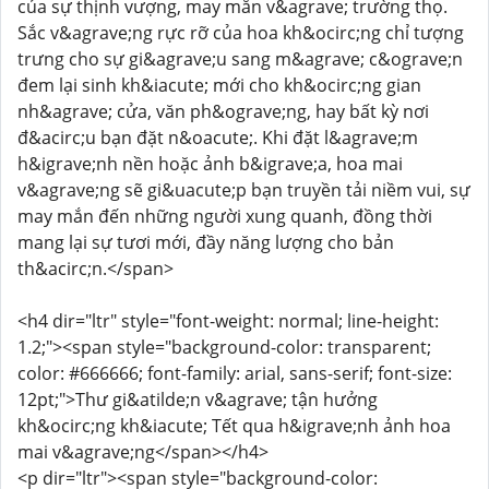
của sự thịnh vượng, may mắn v&agrave; trường thọ.
Sắc v&agrave;ng rực rỡ của hoa kh&ocirc;ng chỉ tượng
trưng cho sự gi&agrave;u sang m&agrave; c&ograve;n
đem lại sinh kh&iacute; mới cho kh&ocirc;ng gian
nh&agrave; cửa, văn ph&ograve;ng, hay bất kỳ nơi
đ&acirc;u bạn đặt n&oacute;. Khi đặt l&agrave;m
h&igrave;nh nền hoặc ảnh b&igrave;a, hoa mai
v&agrave;ng sẽ gi&uacute;p bạn truyền tải niềm vui, sự
may mắn đến những người xung quanh, đồng thời
mang lại sự tươi mới, đầy năng lượng cho bản
th&acirc;n.</span>
<h4 dir="ltr" style="font-weight: normal; line-height:
1.2;"><span style="background-color: transparent;
color: #666666; font-family: arial, sans-serif; font-size:
12pt;">Thư gi&atilde;n v&agrave; tận hưởng
kh&ocirc;ng kh&iacute; Tết qua h&igrave;nh ảnh hoa
mai v&agrave;ng</span></h4>
<p dir="ltr"><span style="background-color: