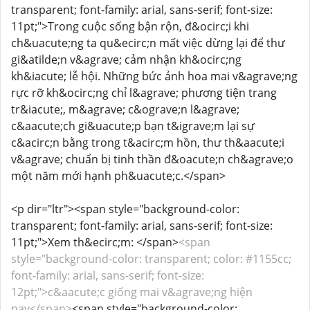
transparent; font-family: arial, sans-serif; font-size:
11pt;">Trong cuộc sống bận rộn, đ&ocirc;i khi
ch&uacute;ng ta qu&ecirc;n mất việc dừng lại để thư
gi&atilde;n v&agrave; cảm nhận kh&ocirc;ng
kh&iacute; lễ hội. Những bức ảnh hoa mai v&agrave;ng
rực rỡ kh&ocirc;ng chỉ l&agrave; phương tiện trang
tr&iacute;, m&agrave; c&ograve;n l&agrave;
c&aacute;ch gi&uacute;p bạn t&igrave;m lại sự
c&acirc;n bằng trong t&acirc;m hồn, thư th&aacute;i
v&agrave; chuẩn bị tinh thần đ&oacute;n ch&agrave;o
một năm mới hạnh ph&uacute;c.</span>
<p dir="ltr"><span style="background-color:
transparent; font-family: arial, sans-serif; font-size:
11pt;">Xem th&ecirc;m: </span>
<span
style="background-color: transparent; color: #1155cc;
font-family: arial, sans-serif; font-size:
12pt;">c&aacute;c giống mai v&agrave;ng hiện
nay</span>
<span style="background-color: