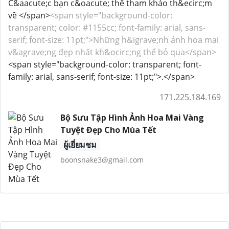
C&aacute;c bạn c&oacute; thể tham khảo th&ecirc;m
về </span>
<span style="background-color:
transparent; color: #1155cc; font-family: arial, sans-
serif; font-size: 11pt;">Những h&igrave;nh ảnh hoa mai
v&agrave;ng đẹp nhất kh&ocirc;ng thể bỏ qua</span>
<span style="background-color: transparent; font-
family: arial, sans-serif; font-size: 11pt;">.</span>
171.225.184.169
Bộ Sưu Tập Hình Ảnh Hoa Mai Vàng
Tuyệt Đẹp Cho Mùa Tết
ผู้เยี่ยมชม
boonsnake3@gmail.com