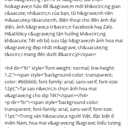
ho&agrave;n hảo để l&agrave;m mới kh&ocirc;ng gian
c&aacute; nh&acirc;n của bạn, từ h&igrave;nh nền
m&aacute;y t&iacute;nh, điện thoại cho đến ảnh đại
diện, ảnh b&igrave;a tr&ecirc;n Facebook hay Zalo.
H&atilde;y c&ugrave;ng tận hưởng kh&ocirc;ng
kh&iacute; Tết với bộ sưu tập h&igrave;nh ảnh hoa mai
v&agrave;ng đẹp nhất m&agrave; ch&uacute;ng
t&ocirc;i mang đến dưới đ&acirc;y!</span>
<h4 dir="ltr" style="font-weight: normal; line-height:
1.2;"><span style="background-color: transparent;
color: #666666; font-family: arial, sans-serif; font-size:
12pt;">Tại sao n&ecirc;n chọn ảnh hoa mai
v&agrave;ng cho dịp Tết?</span></h4>
<p dir="ltr"><span style="background-color:
transparent; font-family: arial, sans-serif; font-size:
11pt;">Trong văn h&oacute;a người Việt, đặc biệt ở
miền Nam, hoa mai v&agrave;ng l&agrave; biểu tượng