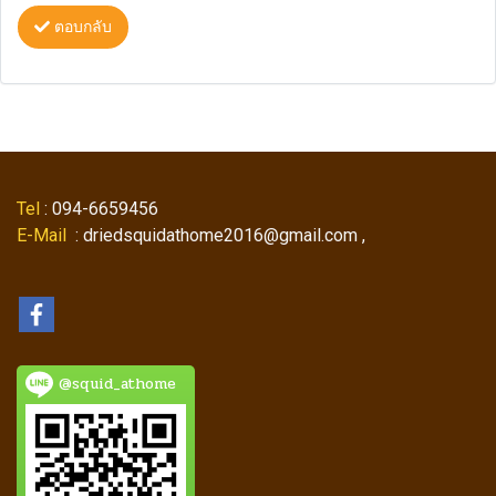
ตอบกลับ
Tel
: 094-6659456
E-Mail
: driedsquidathome2016@gmail.com ,
@squid_athome