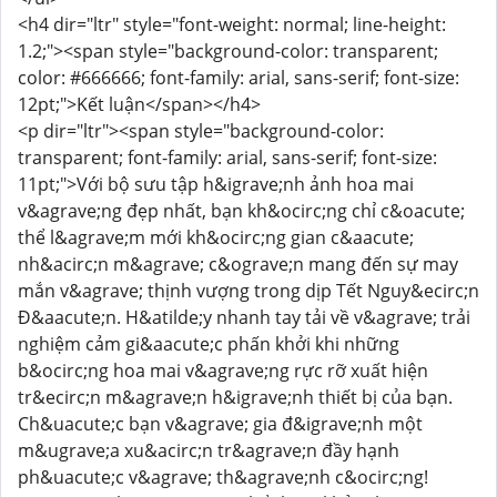
<h4 dir="ltr" style="font-weight: normal; line-height:
1.2;"><span style="background-color: transparent;
color: #666666; font-family: arial, sans-serif; font-size:
12pt;">Kết luận</span></h4>
<p dir="ltr"><span style="background-color:
transparent; font-family: arial, sans-serif; font-size:
11pt;">Với bộ sưu tập h&igrave;nh ảnh hoa mai
v&agrave;ng đẹp nhất, bạn kh&ocirc;ng chỉ c&oacute;
thể l&agrave;m mới kh&ocirc;ng gian c&aacute;
nh&acirc;n m&agrave; c&ograve;n mang đến sự may
mắn v&agrave; thịnh vượng trong dịp Tết Nguy&ecirc;n
Đ&aacute;n. H&atilde;y nhanh tay tải về v&agrave; trải
nghiệm cảm gi&aacute;c phấn khởi khi những
b&ocirc;ng hoa mai v&agrave;ng rực rỡ xuất hiện
tr&ecirc;n m&agrave;n h&igrave;nh thiết bị của bạn.
Ch&uacute;c bạn v&agrave; gia đ&igrave;nh một
m&ugrave;a xu&acirc;n tr&agrave;n đầy hạnh
ph&uacute;c v&agrave; th&agrave;nh c&ocirc;ng!