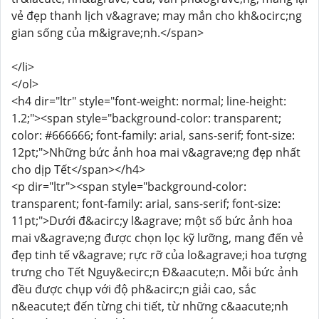
vẻ đẹp thanh lịch v&agrave; may mắn cho kh&ocirc;ng
gian sống của m&igrave;nh.</span>
</li>
</ol>
<h4 dir="ltr" style="font-weight: normal; line-height:
1.2;"><span style="background-color: transparent;
color: #666666; font-family: arial, sans-serif; font-size:
12pt;">Những bức ảnh hoa mai v&agrave;ng đẹp nhất
cho dịp Tết</span></h4>
<p dir="ltr"><span style="background-color:
transparent; font-family: arial, sans-serif; font-size:
11pt;">Dưới đ&acirc;y l&agrave; một số bức ảnh hoa
mai v&agrave;ng được chọn lọc kỹ lưỡng, mang đến vẻ
đẹp tinh tế v&agrave; rực rỡ của lo&agrave;i hoa tượng
trưng cho Tết Nguy&ecirc;n Đ&aacute;n. Mỗi bức ảnh
đều được chụp với độ ph&acirc;n giải cao, sắc
n&eacute;t đến từng chi tiết, từ những c&aacute;nh