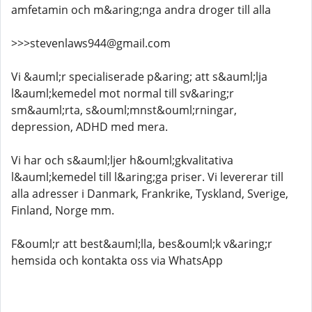
amfetamin och m&aring;nga andra droger till alla
>>>stevenlaws944@gmail.com
Vi &auml;r specialiserade p&aring; att s&auml;lja
l&auml;kemedel mot normal till sv&aring;r
sm&auml;rta, s&ouml;mnst&ouml;rningar,
depression, ADHD med mera.
Vi har och s&auml;ljer h&ouml;gkvalitativa
l&auml;kemedel till l&aring;ga priser. Vi levererar till
alla adresser i Danmark, Frankrike, Tyskland, Sverige,
Finland, Norge mm.
F&ouml;r att best&auml;lla, bes&ouml;k v&aring;r
hemsida och kontakta oss via WhatsApp