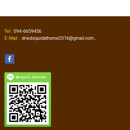
Tel
: 094-6659456
E-Mail
: driedsquidathome2016@gmail.com ,
@squid_athome