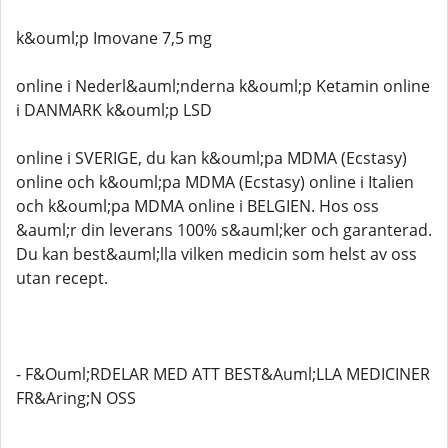
k&ouml;p Imovane 7,5 mg
online i Nederl&auml;nderna k&ouml;p Ketamin online
i DANMARK k&ouml;p LSD
online i SVERIGE, du kan k&ouml;pa MDMA (Ecstasy)
online och k&ouml;pa MDMA (Ecstasy) online i Italien
och k&ouml;pa MDMA online i BELGIEN. Hos oss
&auml;r din leverans 100% s&auml;ker och garanterad.
Du kan best&auml;lla vilken medicin som helst av oss
utan recept.
- F&Ouml;RDELAR MED ATT BEST&Auml;LLA MEDICINER
FR&Aring;N OSS