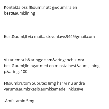
Kontakta oss f&ouml;r att g&ouml;ra en
best&auml;llning
Best&auml;ll via mail... stevenlaws944@gmail.com
Vi tar emot b&aring;de sm&aring; och stora
best&auml;llningar med en minsta best&auml;llning
p&aring; 100
F&ouml;rutom Subutex 8mg har vi nu andra
varum&auml;rkesl&auml;kemedel inklusive
-Amfetamin 5mg