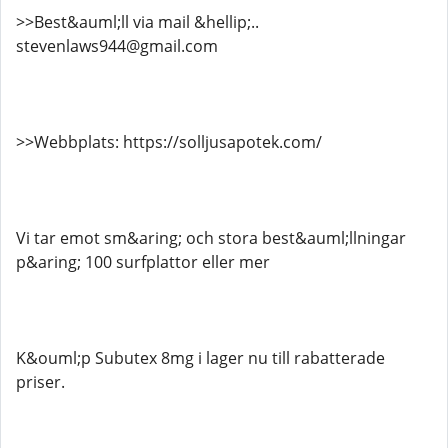
>>Best&auml;ll via mail &hellip;..
stevenlaws944@gmail.com
>>Webbplats: https://solljusapotek.com/
Vi tar emot sm&aring; och stora best&auml;llningar
p&aring; 100 surfplattor eller mer
K&ouml;p Subutex 8mg i lager nu till rabatterade
priser.