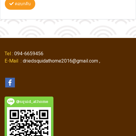
ตอบกลับ
Tel
: 094-6659456
E-Mail
: driedsquidathome2016@gmail.com ,
@squid_athome