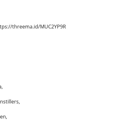
ttps://threema.id/MUC2YP9R
a,
stillers,
len,