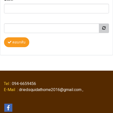
ตอบกลับ
Tel
: 094-6659456
E-Mail
: driedsquidathome2016@gmail.com ,