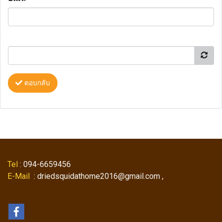
ตอบกลับ
Tel
: 094-6659456
E-Mail
: driedsquidathome2016@gmail.com ,