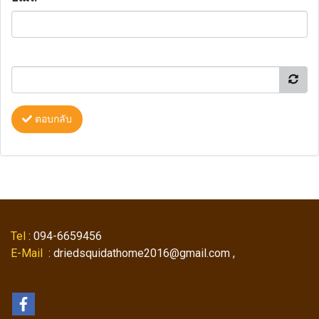
ตอบกลับ
Tel
: 094-6659456
E-Mail
: driedsquidathome2016@gmail.com ,