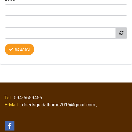
ตอบกลับ
Tel
: 094-6659456
E-Mail
: driedsquidathome2016@gmail.com ,