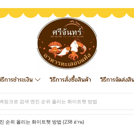
วิธีการชำระเงิน
วิธีการสั่งซื้อสินค้า
วิธีการจัดส่งสิ
백링크로 검색 엔진 순위 올리는 화이트햇 방법
진 순위 올리는 화이트햇 방법
(238 อ่าน)