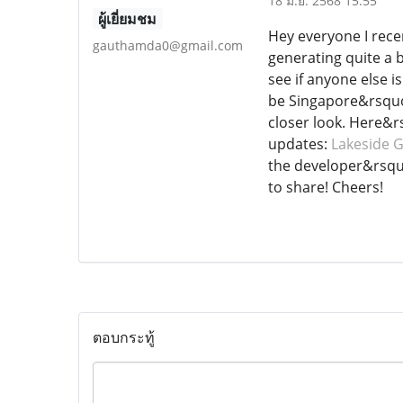
18 มิ.ย. 2568 15:55
ผู้เยี่ยมชม
Hey everyone I rece
gauthamda0@gmail.com
generating quite a 
see if anyone else is
be Singapore&rsquo;s
closer look. Here&rs
updates:
Lakeside 
the developer&rsquo;
to share! Cheers!
ตอบกระทู้