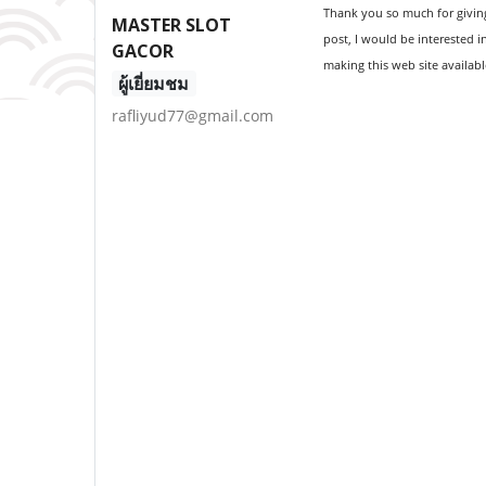
Thank you so much for giving
MASTER SLOT
post, I would be interested 
GACOR
making this web site availabl
ผู้เยี่ยมชม
rafliyud77@gmail.com