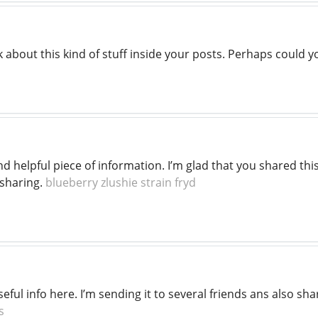
k about this kind of stuff inside your posts. Perhaps could 
 and helpful piece of information. I’m glad that you shared th
 sharing.
blueberry zlushie strain fryd
seful info here. I’m sending it to several friends ans also sh
s