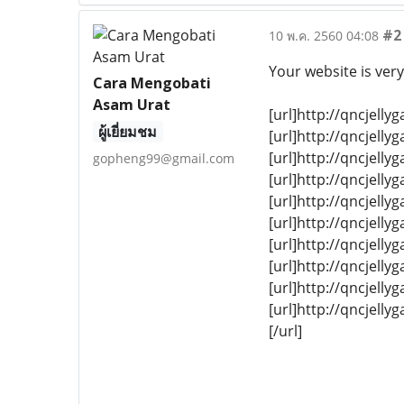
#2
10 พ.ค. 2560 04:08
Your website is very
Cara Mengobati
Asam Urat
[url]http://qncjell
ผู้เยี่ยมชม
[url]http://qncjell
[url]http://qncjell
gopheng99@gmail.com
[url]http://qncjell
[url]http://qncjelly
[url]http://qncjelly
[url]http://qncjelly
[url]http://qncjell
[url]http://qncjelly
[url]http://qncjell
[/url]