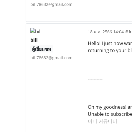
bill78632@gmail.com
#6
18 พ.ค. 2566 14:04
bill
Hello! I just now w
ผู้เยี่ยมชม
returning to your b
bill78632@gmail.com
----------
Oh my goodness! an 
Unable to subscribe
머니 커뮤니티