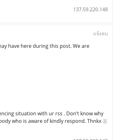
137.59.220.148
แจ้งลบ
may have here during this post. We are
ncing situation with ur rss . Don’t know why
nybody who is aware of kindly respond. Thnkx
꽁