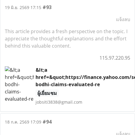
#93
19 มิ.ย. 2569 17:15
แจ้งลบ
This article provides a fresh perspective on the topic. I
appreciate the thoughtful explanations and the effort
behind this valuable content.
115.97.220.95
&lt;a
href=&quot;https://finance.yahoo.com/se
bodhi-claims-evaluated-re
ผู้เยี่ยมชม
jobsiti3838@gmail.com
#94
18 ก.ค. 2569 17:09
แจ้งลบ