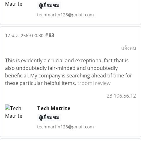
ผู้เยี่ยมชม
techmartin128@gmail.com
#83
17 พ.ค. 2569 00:30
แจ้งลบ
This is evidently a crucial and exceptional fact that is
also undoubtedly fair-minded and undoubtedly
beneficial. My company is searching ahead of time for
these particular helpful items.
troomi review
23.106.56.12
Tech Matrite
ผู้เยี่ยมชม
techmartin128@gmail.com