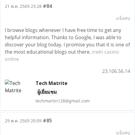
#84
21 พ.ค. 2569 23:28
แจ้งลบ
I browse blogs whenever I have free time to get any
helpful information. Thanks to Google, I was able to
discover your blog today. I promise you that it is one of
the most educational blogs out there.
irwin casino
online
23.106.56.14
Tech Matrite
ผู้เยี่ยมชม
techmartin128@gmail.com
#85
29 พ.ค. 2569 20:09
แจ้งลบ