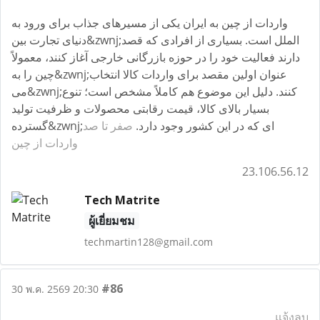
واردات از چین به ایران یکی از مسیرهای جذاب برای ورود به
دنیای تجارت بین&zwnj;الملل است. بسیاری از افرادی که قصد
دارند فعالیت خود را در حوزه بازرگانی خارجی آغاز کنند، معمولاً
چین را به&zwnj;عنوان اولین مقصد برای واردات کالا انتخاب
می&zwnj;کنند. دلیل این موضوع هم کاملاً مشخص است؛ تنوع
بسیار بالای کالا، قیمت رقابتی محصولات و ظرفیت تولید
گسترده&zwnj;ای که در این کشور وجود دارد.
صفر تا صد
واردات از چین
23.106.56.12
Tech Matrite
ผู้เยี่ยมชม
techmartin128@gmail.com
#86
30 พ.ค. 2569 20:30
แจ้งลบ