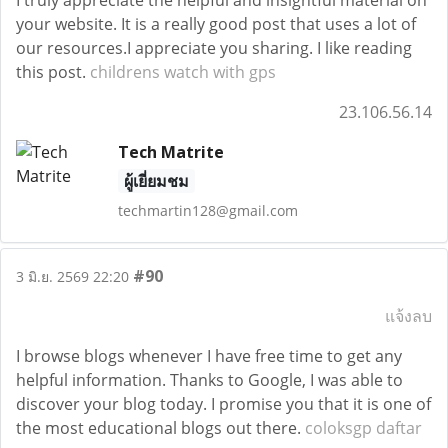
I truly appreciate the helpful and insightful material on
your website. It is a really good post that uses a lot of
our resources.I appreciate you sharing. I like reading
this post.
childrens watch with gps
23.106.56.14
Tech Matrite
ผู้เยี่ยมชม
techmartin128@gmail.com
#90
3 มิ.ย. 2569 22:20
แจ้งลบ
I browse blogs whenever I have free time to get any
helpful information. Thanks to Google, I was able to
discover your blog today. I promise you that it is one of
the most educational blogs out there.
coloksgp daftar