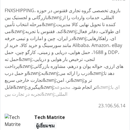
FNXSHIPPING، بازوی تخصصی گروه تجاری ققنوس در حوزه
بازرگانی و لجستیک بین&zwnj;المللی، خدمات واردات را از
مرحله انتخاب تأمین&zwnj;کننده تا تحویل نهایی کالا مدیریت
می&zwnj;کند. ققنوس با تجربه&zwnj;ای طولانی، دفاتر فعال
در ایران، چین و امارات و تیمی حرفه&zwnj;ای، راهکارهایی
مانند سورسینگ و خرید کالا، خرید از Alibaba، Amazon، eBay
و 1688، حمل هوایی، دریایی و زمینی، کارگو چین، حمل DDP،
حمل ته&zwnj;لنجی، ترخیص بار هوایی و دریایی،
پرداخت&zwnj;های ارزی، حواله یوان و درهم، مشاوره بازرگانی
و حمل درب&zwnj;به&zwnj;درب را ارائه می&zwnj;دهد تا
تجارت خارجی سریع&zwnj;تر، امن&zwnj;تر و
قابل&zwnj;پیگیری&zwnj;تر انجام شود.
مجموعه&zwnj;ای با
تجربه در تجارت بین&zwnj;المللی
23.106.56.14
Tech Matrite
ผู้เยี่ยมชม