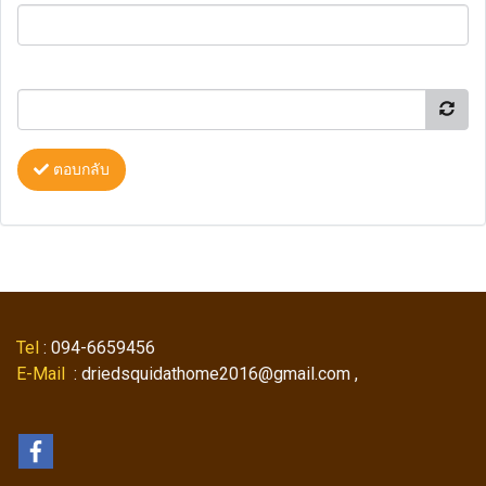
ตอบกลับ
Tel
: 094-6659456
E-Mail
: driedsquidathome2016@gmail.com ,