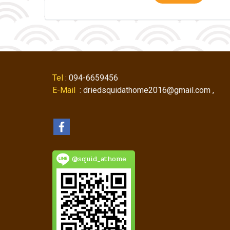
Tel
: 094-6659456
E-Mail
: driedsquidathome2016@gmail.com ,
@squid_athome