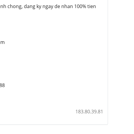
anh chong, dang ky ngay de nhan 100% tien
am
88
183.80.39.81