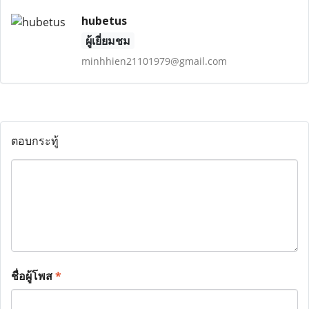
hubetus
ผู้เยี่ยมชม
minhhien21101979@gmail.com
ตอบกระทู้
ชื่อผู้โพส
*