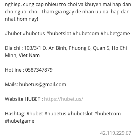
nghiep, cung cap nhieu tro choi va khuyen mai hap dan
cho nguoi choi. Tham gia ngay de nhan uu dai hap dan
nhat hom nay!
#hubet #hubetus #hubetslot #hubetcom #hubetgame
Dia chi : 103/3/1 D. An Binh, Phuong 6, Quan 5, Ho Chi
Minh, Viet Nam
Hotline : 0587347879
Mails: hubetus@gmail.com
Website HUBET :
https://hubet.us/
Hashtag: #hubet #hubetus #hubetslot #hubetcom
#hubetgame
42.119.229.67