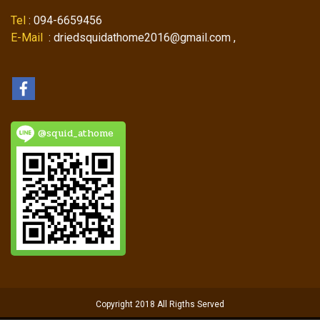
Tel
: 094-6659456
E-Mail
: driedsquidathome2016@gmail.com ,
@squid_athome
Copyright 2018 All Rigths Served