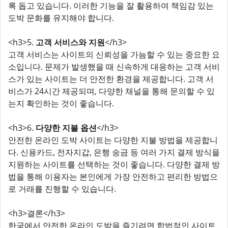
록 돕고 있습니다. 이러한 기능을 잘 활용하여 책임감 있는
도박 문화를 유지해야 합니다.
<h3>5.
고객 서비스와 지원
</h3>
고객 서비스는 사이트의 신뢰성을 가늠할 수 있는 중요한 요
소입니다. 문제가 발생했을 때 신속하게 대응하는 고객 서비
스가 있는 사이트는 더 안전한 환경을 제공합니다. 고객 서
비스가 24시간 제공되며, 다양한 채널을 통해 문의할 수 있
는지 확인하는 것이 좋습니다.
<h3>6.
다양한 지불 옵션
</h3>
안전한 온라인 도박 사이트는 다양한 지불 방법을 제공합니
다. 신용카드, 전자지갑, 은행 송금 등 여러 가지 결제 방식을
지원하는 사이트를 선택하는 것이 좋습니다. 다양한 결제 방
법을 통해 이용자는 본인에게 가장 안전하고 편리한 방법으
로 거래를 진행할 수 있습니다.
<h3>결론</h3>
한국에서 안전한 온라인 도박을 즐기려면 합법적인 사이트