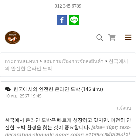
012 345 6789
กระดานสนทนา
>
สอบถามเรื่องการจัดส่งสินค้า
>
한국에서
의 안전한 온라인 도박
한국에서의 안전한 온라인 도박
(145 อ่าน)
10 พ.ย. 2567 19:45
แจ้งลบ
한국에서 온라인 도박은 빠르게 성장하고 있지만, 여전히 안
전한 도박 환경을 찾는 것이 중요합니다.
[size= 10pt; text-
decoration-skip-ink: none; color: #1155cc]메이저사이