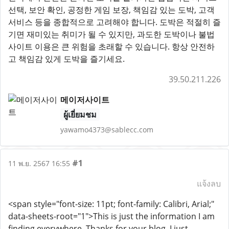
선택, 보안 확인, 공정한 게임 보장, 책임감 있는 도박, 고객
서비스 등을 종합적으로 고려해야 합니다. 도박은 적절히 즐
기면 재미있는 취미가 될 수 있지만, 과도한 도박이나 불법
사이트 이용은 큰 위험을 초래할 수 있습니다. 항상 안전하
고 책임감 있게 도박을 즐기세요.
39.50.211.226
메이저사이트
ผู้เยี่ยมชม
yawamo4373@sablecc.com
#1
11 พ.ย. 2567 16:55
แจ้งลบ
<span style="font-size: 11pt; font-family: Calibri, Arial;"
data-sheets-root="1">This is just the information I am
finding everywhere. Thanks for your blog, I just