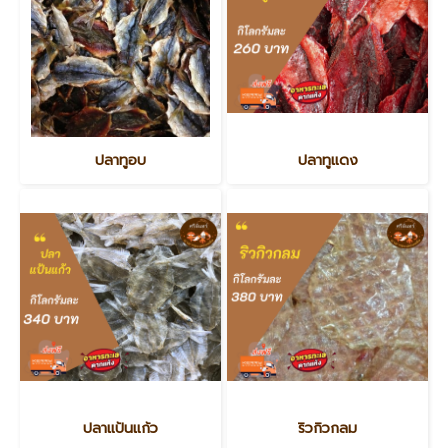
ปลาทูอบ
ปลาทูแดง
ปลาแป้นแก้ว
ริวกิวกลม