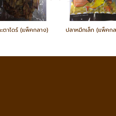
ะตาไดร์ (แพ็คกลาง)