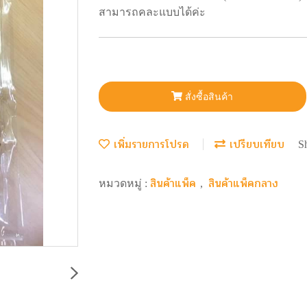
สามารถคละแบบได้ค่ะ
สั่งซื้อสินค้า
เพิ่มรายการโปรด
เปรียบเทียบ
S
สินค้าแพ็ค
สินค้าแพ็คกลาง
หมวดหมู่ :
,