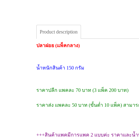
Product description
ปลาฝอย (แพ็คกลาง)
น้ำหนักสินค้า 150 กรัม
ราคาปลีก แพคละ 70 บาท (3 แพ็ค 200 บาท)
ราคาส่ง แพคละ 50 บาท (ขั้นต่ำ 10 แพ็ค) สามา
+++สินค้าแพคมีการแพค 2 แบบค่ะ ราคาและน้ำหนั