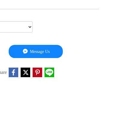
Message Us
hare