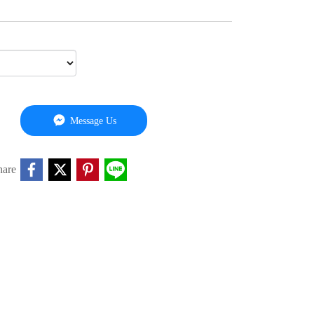
Message Us
hare