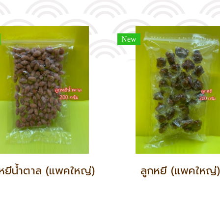
New
กหยีน้ำตาล (แพคใหญ่)
ลูกหยี (แพคใหญ่)