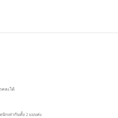
รถคละได้
กเท่ากันทั้ง 2 แบบค่ะ