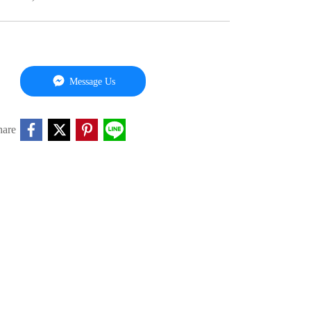
Message Us
hare