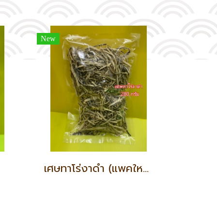
New
เศษทาโร่งาดำ (แพคใหญ่)