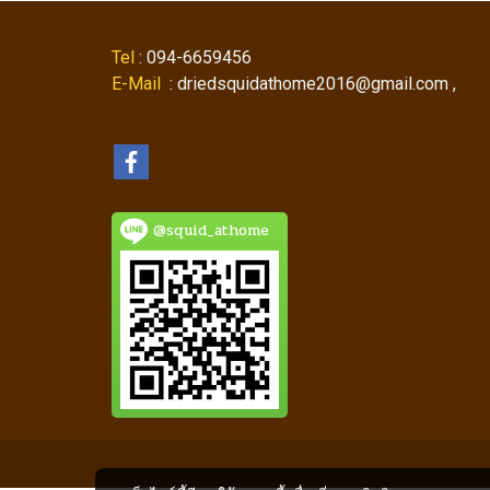
Tel
: 094-6659456
E-Mail
: driedsquidathome2016@gmail.com ,
@squid_athome