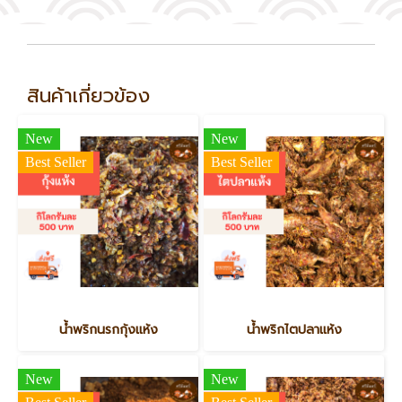
สินค้าเกี่ยวข้อง
New
New
Best Seller
Best Seller
น้ำพริกนรกกุ้งแห้ง
น้ำพริกไตปลาแห้ง
New
New