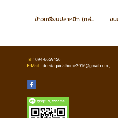
ข้าวเกรียบปลาหมึก (กล่องเล็ก)
Tel
: 094-6659456
E-Mail
: driedsquidathome2016@gmail.com ,
@squid_athome