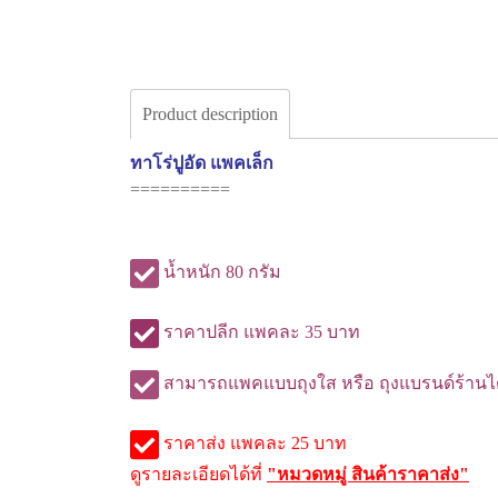
Product description
ทาโร่ปูอัด แพคเล็ก
==========
น้ำหนัก 80 กรัม
ราคาปลีก แพคละ 35 บาท
สามารถแพคแบบถุงใส หรือ ถุงแบรนด์ร้านได
ราคาส่ง แพคละ 25 บาท
ดูรายละเอียดได้ที่
"หมวดหมู่ สินค้าราคาส่ง"