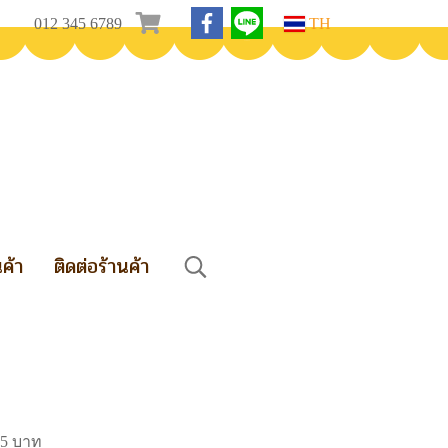
012 345 6789
TH
นค้า
ติดต่อร้านค้า
25 บาท