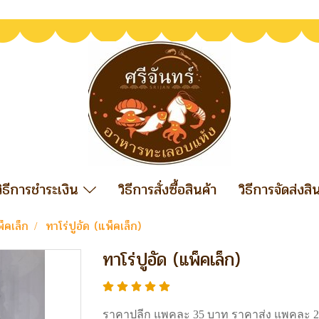
วิธีการชำระเงิน
วิธีการสั่งซื้อสินค้า
วิธีการจัดส่งสิ
พ็คเล็ก
ทาโร่ปูอัด (แพ็คเล็ก)
ทาโร่ปูอัด (แพ็คเล็ก)
ราคาปลีก แพคละ 35 บาท ราคาส่ง แพคละ 