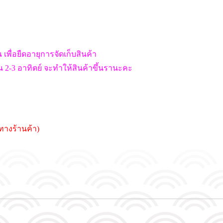
น เพื่อยืดอายุการจัดเก็บสินค้า
ิน 2-3 อาทิตย์ จะทำให้สินค้าขึ้นรานะคะ
ทางร้านค้า)