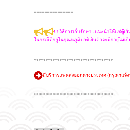
===============
!!! วิธีการเก็บรักษา : แนะนำให้แช่ตู้เย็
ในกรณีที่อยู่ในอุณหภูมิปกติ สินค้าจะมีอายุไม่เก
**********************************
มีบริการแพคส่งออกต่างประเทศ (กรุณาแจ้ง
**********************************