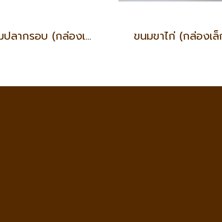
ขนมปลากรอบ (กล่องเล็ก)
ขนมขาไก่ (กล่องเล็