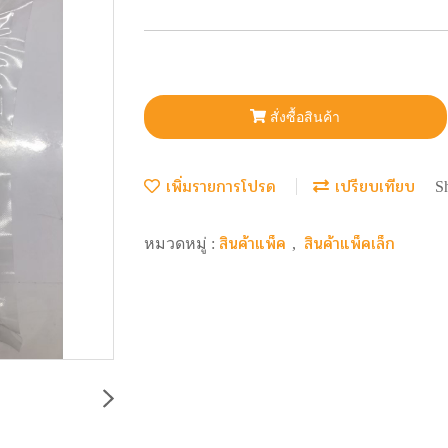
สั่งซื้อสินค้า
เพิ่มรายการโปรด
เปรียบเทียบ
S
สินค้าแพ็ค
สินค้าแพ็คเล็ก
หมวดหมู่ :
,