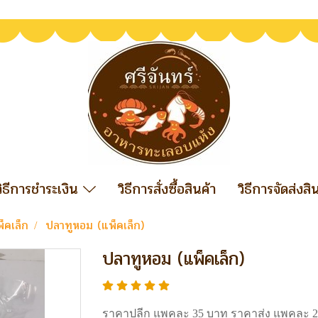
วิธีการชำระเงิน
วิธีการสั่งซื้อสินค้า
วิธีการจัดส่งสิ
พ็คเล็ก
ปลาทูหอม (แพ็คเล็ก)
ปลาทูหอม (แพ็คเล็ก)
ราคาปลีก แพคละ 35 บาท ราคาส่ง แพคละ 