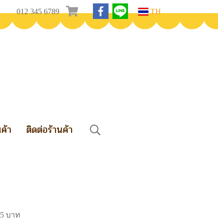
012 345 6789
TH
นค้า
ติดต่อร้านค้า
25 บาท