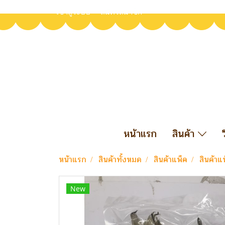
เข้าสู่ระบบ
สมัครสมาชิก
หน้าแรก
สินค้า
หน้าแรก
สินค้าทั้งหมด
สินค้าแพ็ค
สินค้าแ
New