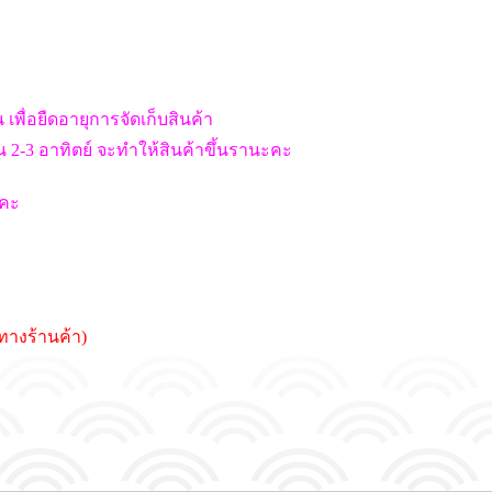
น เพื่อยืดอายุการจัดเก็บสินค้า
ิน 2-3 อาทิตย์ จะทำให้สินค้าขึ้นรานะคะ
นะคะ
ทางร้านค้า)