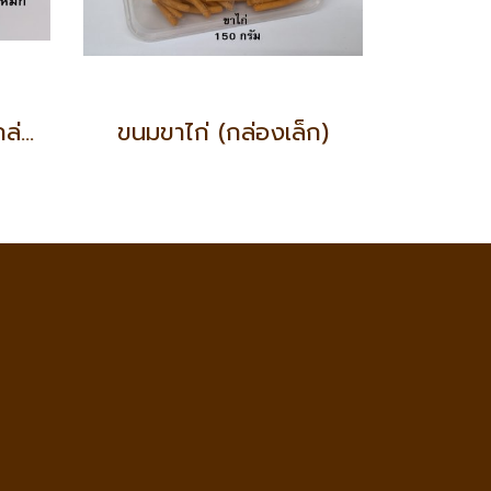
ข้าวเกรียบปลาหมึก (กล่องเล็ก)
ขนมขาไก่ (กล่องเล็ก)