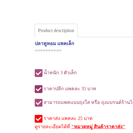
Product description
ปลาทูหอม แพคเล็ก
==========
น้ำหนัก 3 ตัวเล็ก
ราคาปลีก แพคละ 35 บาท
สามารถแพคแบบถุงใส หรือ ถุงแบรนด์ร้านได
ราคาส่ง แพคละ 25 บาท
ดูรายละเอียดได้ที่
"หมวดหมู่ สินค้าราคาส่ง"