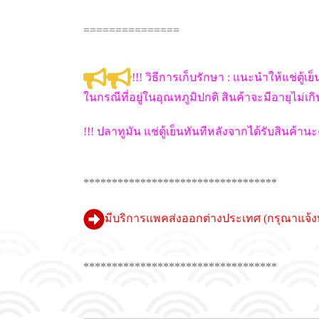
===============
!!! วิธีการเก็บรักษา : แนะนำให้แช่ตู้เย็
ในกรณีที่อยู่ในอุณหภูมิปกติ สินค้าจะมีอายุไม่เก
!!! ปลาทูมัน แช่ตู้เย็นทันทีหลังจากได้รับสินค้า
**********************************
มีบริการแพคส่งออกต่างประเทศ (กรุณาแจ้ง
**********************************