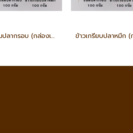
ขนมปลากรอบ (กล่องเล็ก)