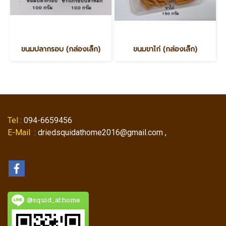
ขนมปลากรอบ (กล่องเล็ก)
ขนมขาไก่ (กล่องเล็ก)
Tel
: 094-6659456
E-Mail
: driedsquidathome2016@gmail.com ,
@squid_athome