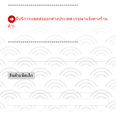
**********************************
มีบริการแพคส่งออกต่างประเทศ (กรุณาแจ้งทางร้าน
ค้า)
**********************************
สินค้าแพ็คเล็ก