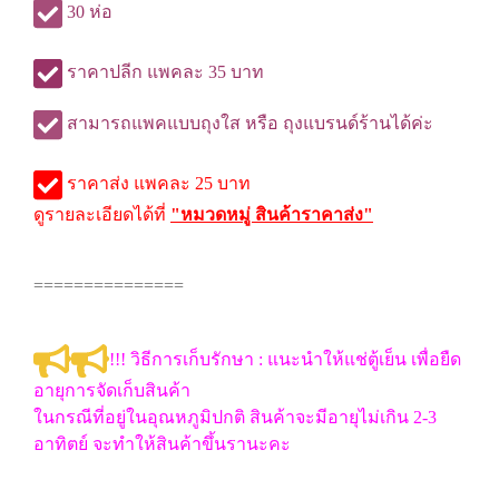
30 ห่อ
ราคาปลีก แพคละ 35 บาท
สามารถแพคแบบถุงใส หรือ ถุงแบรนด์ร้านได้ค่ะ
ราคาส่ง แพคละ 25 บาท
ดูรายละเอียดได้ที่
"หมวดหมู่ สินค้าราคาส่ง"
===============
!!! วิธีการเก็บรักษา : แนะนำให้แช่ตู้เย็น เพื่อยืด
อายุการจัดเก็บสินค้า
ในกรณีที่อยู่ในอุณหภูมิปกติ สินค้าจะมีอายุไม่เกิน 2-3
อาทิตย์ จะทำให้สินค้าขึ้นรานะคะ